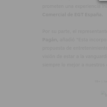
prometen una experiencia in
Comercial de EGT España.
Por su parte, el representan
Pagán,
añadió "Esta incorpo
propuesta de entretenimient
visión de estar a la vanguard
siempre lo mejor a nuestros c
18+ | Ju