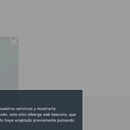
 de uso del portal
|
Partners
 nuestros servicios y mostrarle
odo, este sitio alberga web beacons, que
ue lo haya aceptado previamente pulsando