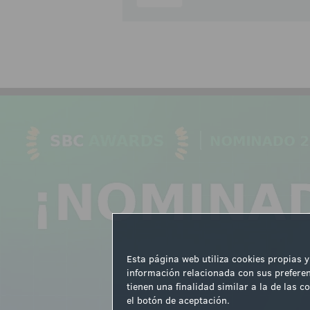
Aviso Legal
|
Política de Priv
Esta página web utiliza cookies propias y
información relacionada con sus preferen
tienen una finalidad similar a la de las
el botón de aceptación.