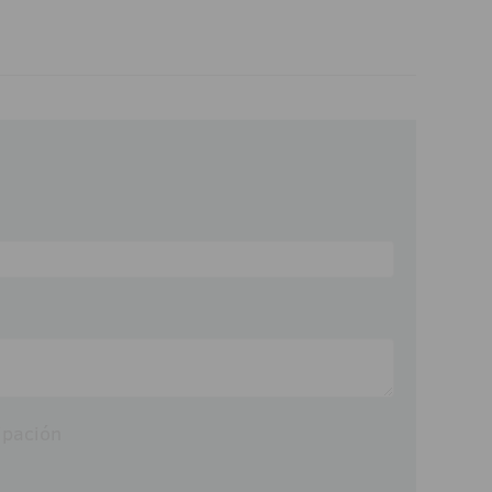
ipación