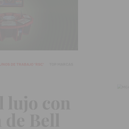
UNOS DE TRABAJO 'RSC'
TOP MARCAS
l lujo con
 de Bell