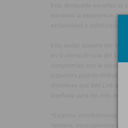
Esta destacada novedad se p
elevando la experiencia de j
exclusividad y sofisticación.
Esta audaz apuesta por la i
en la oferta de ocio del Casi
compromiso con la excelencia
jugadores podrán disfrutar a
distintivas que Bell Link ofr
diseñado para los más exige
"Estamos increíblemente orgu
Talavera, especialmente con 