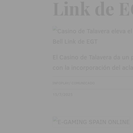
Link de 
El Casino de Talavera da un p
con la incorporación del acl
INFOPLAY/ COMUNICADO
15/7/2025