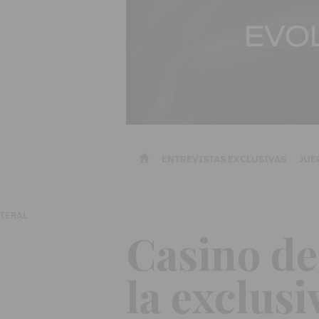
ENTREVISTAS EXCLUSIVAS
JUE
Casino de 
la exclus