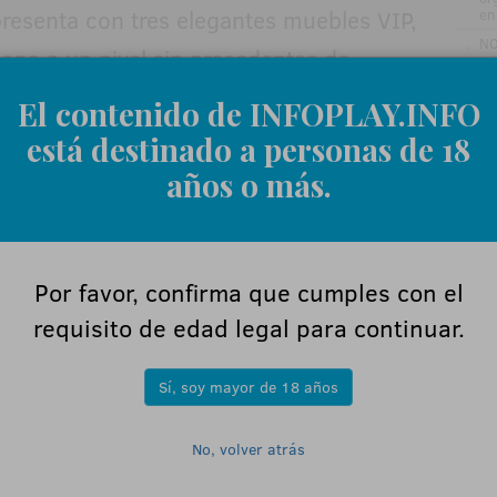
resenta con tres elegantes muebles VIP,
en
.
NO
uego a un nivel sin precedentes de
pr
ce
El contenido de INFOPLAY.INFO
.
Be
jue
Ce
está destinado a personas de 18
.
Ra
nnovación supone una mejora sustancial
años o más.
la
in
no de Talavera, reafirmando su
y 
 y la satisfacción de sus visitantes. Los
.
FO
ba
hora de la emoción y las características
Por favor, confirma que cumples con el
.
BO
ho
requisito de edad legal para continuar.
ece, en un entorno de lujo y confort
tr
.
ZI
ntes.
EN
Sí, soy mayor de 18 años
.
La
Es
20
llosos de traer Bell Link al Casino de
No, volver atrás
.
La
de
la inclusión de estos muebles VIP que