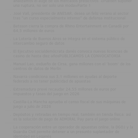
analizamos el auge de los mercados predictivos: «Pueden suponer
una ruptura, no ser solo una moda»Parte 1
.
José Vall, presidente de ANESAR, desea un feliz verano al sector
tras "un curso especialmente intenso" de defensa institucional
.
Betsson cierra la compra de Rhino Entertainment en Canadá por
64,5 millones de euros
.
La Lotería de Buenos Aires se integra en el sistema público de
intercambio seguro de datos
.
El Ejecutivo socialdemócrata danés convoca nuevas licencias de
casino de hasta diez añosPUBLICAMOS LA CONVOCATORIA
.
Manuel Lao, exdueño de Cirsa, gana millones con el 'boom' de los
centros de datos de Merlin
.
Navarra condiciona sus 3,1 millones en ayudas al deporte
federado a no tener publicidad de apuestas
.
Extremadura prevé recaudar 24,55 millones de euros por
impuestos y tasas del juego en 2026
.
Castilla-La Mancha aprueba el censo fiscal de sus máquinas de
juego a julio de 2026
.
Depósitos y retiradas en tiempo real, también en tienda física: así
es la solución de pago de ADMIRAL Pay para el juego online
.
La cooperación entre un operador de apuestas online, la DGOJ y la
Guardia Civil permite detener a un presunto suplantador de
identidad en Leganés