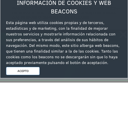
INFORMACIÓN DE COOKIES Y WEB
·
MÁS CERCA QUE NUNCA: NOVOMATIC SPAIN ABRE OFICINA
BEACONS
DE SERVICIO POST VENTA EN PALMA DE MALLORCA PARA
DAR RESPUESTA INMEDIATA EN BALEARES
Esta página web utiliza cookies propias y de terceros,
·
LOS 25 JUEGOS DE e-gaming Spain Online SALEN A
estadísticas y de marketing, con la finalidad de mejorar
ESCENA: LA COMPAÑÍA ESTRENA SU GRAN DESPLIEGUE
nuestros servicios y mostrarle información relacionada con
PUBLICITARIO PARA CONQUISTAR EL MERCADO ONLINE
sus preferencias, a través del análisis de sus hábitos de
·
Zitro Digital llega a bet365 en Brasil
navegación. Del mismo modo, este sitio alberga web beacons,
que tienen una finalidad similar a la de las cookies. Tanto las
·
GMONITOR, NOMINADO en DOS CATEGORÍAS en la gran
cookies como los beacons no se descargarán sin que lo haya
Feria de Juego Online de Lisboa, el SBC Summit
aceptado previamente pulsando el botón de aceptación.
ACEPTO