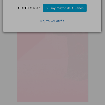
continuar.
Sí, soy mayor de 18 años
No, volver atrás