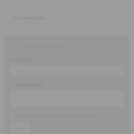
0 Comentarios
Déjanos tu opinión
Nombre:
Comentarios:
Acepto las
normas de participación
Enviar