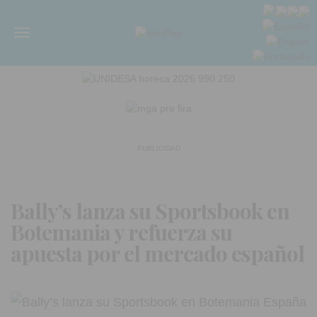
Menú
PUBLICIDAD
Bally’s lanza su Sportsbook en
Botemania y refuerza su
apuesta por el mercado español