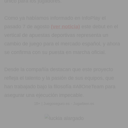
único para los jugadores.
Como ya habíamos informado en InfoPlay el
pasado 7 de agosto
(ver noticia)
este debut en el
vertical de apuestas deportivas representa un
cambio de juego para el mercado español, y ahora
se confirma con su puesta en marcha oficial.
Desde la compañía destacan que este proyecto
refleja el talento y la pasión de sus equipos, que
han trabajado bajo la filosofía #AllOneTeam para
asegurar una ejecución impecable.
18+ | Juegoseguro.es - Jugarbien.es