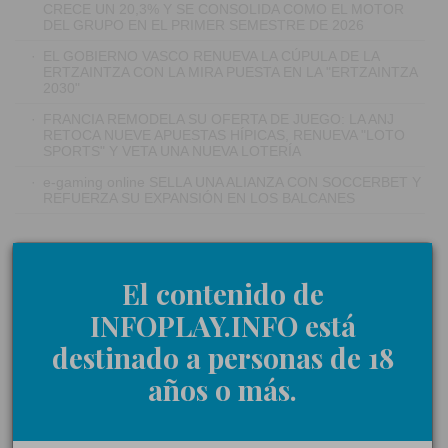
CRECE UN 20,3% Y SE CONSOLIDA COMO EL MOTOR
DEL GRUPO EN EL PRIMER SEMESTRE DE 2026
·
EL GOBIERNO VASCO RENUEVA LA CÚPULA DE LA
ERTZAINTZA CON LA MIRA PUESTA EN LA "ERTZAINTZA
2030"
·
FRANCIA REMODELA SU OFERTA DE JUEGO: LA ANJ
RETOCA NUEVE APUESTAS HÍPICAS, RENUEVA "LOTO
SPORTS" Y VETA UNA NUEVA LOTERÍA
·
e-gaming online SELLA UNA ALIANZA CON SOCCERBET Y
REFUERZA SU EXPANSIÓN EN LOS BALCANES
El contenido de
INFOPLAY.INFO está
destinado a personas de 18
años o más.