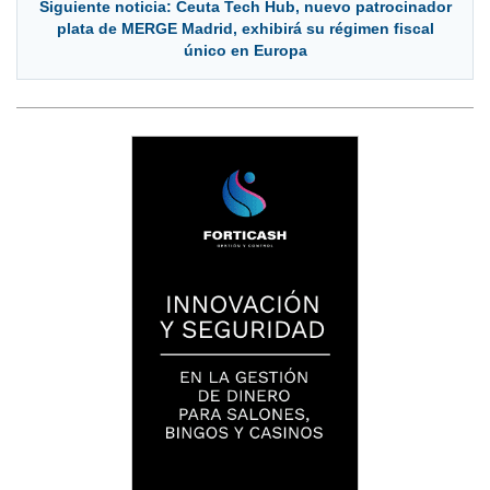
Siguiente noticia: Ceuta Tech Hub, nuevo patrocinador
plata de MERGE Madrid, exhibirá su régimen fiscal
único en Europa