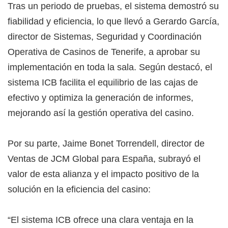
Tras un periodo de pruebas, el sistema demostró su
fiabilidad y eficiencia, lo que llevó a Gerardo García,
director de Sistemas, Seguridad y Coordinación
Operativa de Casinos de Tenerife, a aprobar su
implementación en toda la sala. Según destacó, el
sistema ICB facilita el equilibrio de las cajas de
efectivo y optimiza la generación de informes,
mejorando así la gestión operativa del casino.
Por su parte, Jaime Bonet Torrendell, director de
Ventas de JCM Global para España, subrayó el
valor de esta alianza y el impacto positivo de la
solución en la eficiencia del casino:
“El sistema ICB ofrece una clara ventaja en la