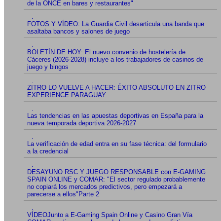
de la ONCE en bares y restaurantes"
.
FOTOS Y VÍDEO: La Guardia Civil desarticula una banda que
asaltaba bancos y salones de juego
.
BOLETÍN DE HOY: El nuevo convenio de hostelería de
Cáceres (2026-2028) incluye a los trabajadores de casinos de
juego y bingos
.
ZITRO LO VUELVE A HACER: ÉXITO ABSOLUTO EN ZITRO
EXPERIENCE PARAGUAY
.
Las tendencias en las apuestas deportivas en España para la
nueva temporada deportiva 2026-2027
.
La verificación de edad entra en su fase técnica: del formulario
a la credencial
.
DESAYUNO RSC Y JUEGO RESPONSABLE con E-GAMING
SPAIN ONLINE y COMAR: "El sector regulado probablemente
no copiará los mercados predictivos, pero empezará a
parecerse a ellos"Parte 2
.
VÍDEOJunto a E-Gaming Spain Online y Casino Gran Vía