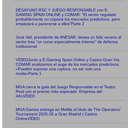
·
DESAYUNO RSC Y JUEGO RESPONSABLE con E-
GAMING SPAIN ONLINE y COMAR: "El sector regulado
probablemente no copiará los mercados predictivos, pero
empezará a parecerse a ellos"Parte 2
·
José Vall, presidente de ANESAR, desea un feliz verano al
sector tras "un curso especialmente intenso" de defensa
institucional
·
VÍDEOJunto a E-Gaming Spain Online y Casino Gran Vía
COMAR analizamos el auge de los mercados predictivos:
«Pueden suponer una ruptura, no ser solo una
moda»Parte 1
·
MGA cierra la gala del Juego Responsable en el Teatro
Real con el premio más esperado: Empresa del
AñoVÍDEO
·
MGA Games entrega en Melilla el título de The Operators'
Tournament 2025-26 a Gran Madrid | Casino
OnlineVÍDEO
·