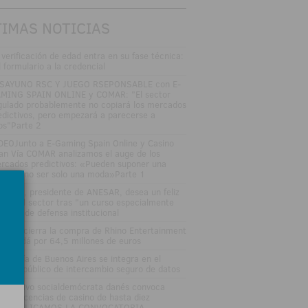
TIMAS NOTICIAS
 verificación de edad entra en su fase técnica:
l formulario a la credencial
SAYUNO RSC Y JUEGO RSEPONSABLE con E-
MING SPAIN ONLINE y COMAR: "El sector
gulado probablemente no copiará los mercados
edictivos, pero empezará a parecerse a
los"Parte 2
DEOJunto a E-Gaming Spain Online y Casino
an Vía COMAR analizamos el auge de los
rcados predictivos: «Pueden suponer una
ptura, no ser solo una moda»Parte 1
sé Vall, presidente de ANESAR, desea un feliz
rano al sector tras "un curso especialmente
tenso" de defensa institucional
tsson cierra la compra de Rhino Entertainment
 Canadá por 64,5 millones de euros
 Lotería de Buenos Aires se integra en el
stema público de intercambio seguro de datos
 Ejecutivo socialdemócrata danés convoca
evas licencias de casino de hasta diez
osPUBLICAMOS LA CONVOCATORIA