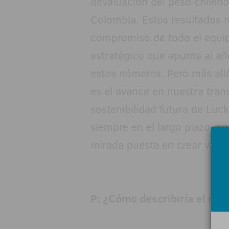
devaluación del peso chilen
Colombia. Estos resultados r
compromiso de todo el equi
estratégico que apunta al a
estos números. Pero más allá
es el avance en nuestra trans
sostenibilidad futura de Lu
siempre en el largo plazo, c
mirada puesta en crear valor
P: ¿Cómo describiría el mo