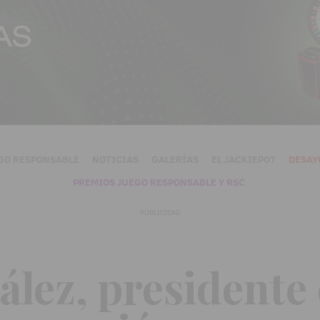
GO RESPONSABLE
NOTICIAS
GALERÍAS
EL JACKIEPOT
DESAY
PREMIOS JUEGO RESPONSABLE Y RSC
PUBLICIDAD
ález, presidente