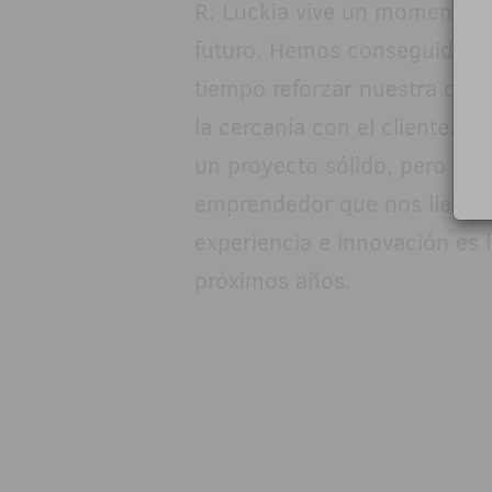
R: Luckia vive un momento m
futuro. Hemos conseguido cr
tiempo reforzar nuestra cult
la cercanía con el cliente.
un proyecto sólido, pero man
emprendedor que nos llevó a 
experiencia e innovación es 
próximos años.