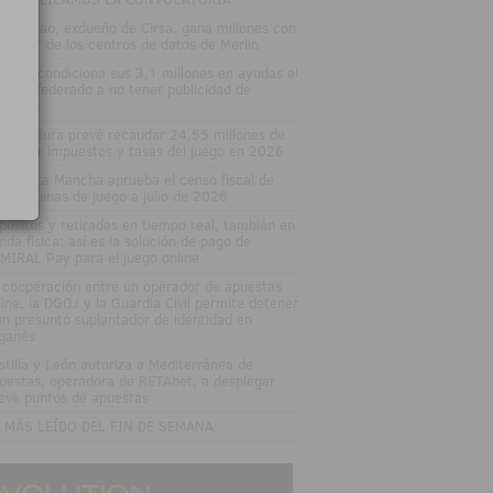
nuel Lao, exdueño de Cirsa, gana millones con
 'boom' de los centros de datos de Merlin
varra condiciona sus 3,1 millones en ayudas al
porte federado a no tener publicidad de
uestas
tremadura prevé recaudar 24,55 millones de
ros por impuestos y tasas del juego en 2026
stilla-La Mancha aprueba el censo fiscal de
s máquinas de juego a julio de 2026
pósitos y retiradas en tiempo real, también en
enda física: así es la solución de pago de
MIRAL Pay para el juego online
 cooperación entre un operador de apuestas
line, la DGOJ y la Guardia Civil permite detener
un presunto suplantador de identidad en
ganés
stilla y León autoriza a Mediterránea de
uestas, operadora de RETAbet, a desplegar
eve puntos de apuestas
 MÁS LEÍDO DEL FIN DE SEMANA