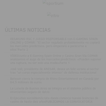
ÚLTIMAS NOTICIAS
.
DESAYUNO RSC Y JUEGO RSEPONSABLE con E-GAMING SPAIN
ONLINE y COMAR: "El sector regulado probablemente no copiará
los mercados predictivos, pero empezará a parecerse a
ellos"Parte 2
.
VÍDEOJunto a E-Gaming Spain Online y Casino Gran Vía COMAR
analizamos el auge de los mercados predictivos: «Pueden suponer
una ruptura, no ser solo una moda»Parte 1
.
José Vall, presidente de ANESAR, desea un feliz verano al sector
tras "un curso especialmente intenso" de defensa institucional
.
Betsson cierra la compra de Rhino Entertainment en Canadá por
64,5 millones de euros
.
La Lotería de Buenos Aires se integra en el sistema público de
intercambio seguro de datos
.
El Ejecutivo socialdemócrata danés convoca nuevas licencias de
casino de hasta diez añosPUBLICAMOS LA CONVOCATORIA