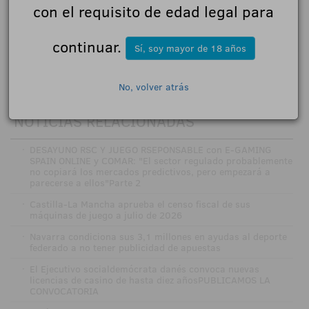
con el requisito de edad legal para
Enviar
continuar.
Sí, soy mayor de 18 años
No, volver atrás
NOTICIAS RELACIONADAS
·
DESAYUNO RSC Y JUEGO RSEPONSABLE con E-GAMING
SPAIN ONLINE y COMAR: "El sector regulado probablemente
no copiará los mercados predictivos, pero empezará a
parecerse a ellos"Parte 2
·
Castilla-La Mancha aprueba el censo fiscal de sus
máquinas de juego a julio de 2026
·
Navarra condiciona sus 3,1 millones en ayudas al deporte
federado a no tener publicidad de apuestas
·
El Ejecutivo socialdemócrata danés convoca nuevas
licencias de casino de hasta diez añosPUBLICAMOS LA
CONVOCATORIA