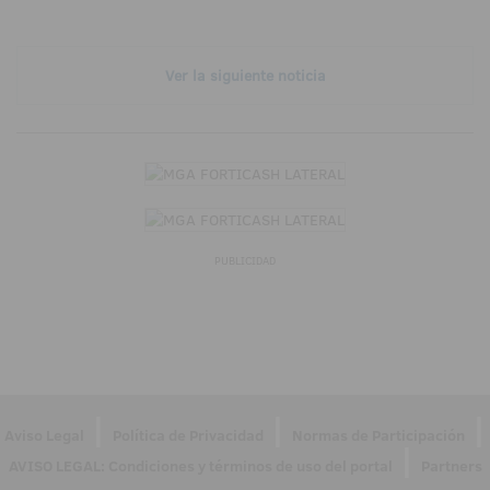
Ver la siguiente noticia
PUBLICIDAD
|
|
|
Aviso Legal
Política de Privacidad
Normas de Participación
|
AVISO LEGAL: Condiciones y términos de uso del portal
Partners