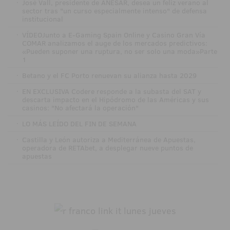
·
José Vall, presidente de ANESAR, desea un feliz verano al
sector tras "un curso especialmente intenso" de defensa
institucional
·
VÍDEOJunto a E-Gaming Spain Online y Casino Gran Vía
COMAR analizamos el auge de los mercados predictivos:
«Pueden suponer una ruptura, no ser solo una moda»Parte
1
·
Betano y el FC Porto renuevan su alianza hasta 2029
·
EN EXCLUSIVA Codere responde a la subasta del SAT y
descarta impacto en el Hipódromo de las Américas y sus
casinos: "No afectará la operación"
·
LO MÁS LEÍDO DEL FIN DE SEMANA
·
Castilla y León autoriza a Mediterránea de Apuestas,
operadora de RETAbet, a desplegar nueve puntos de
apuestas