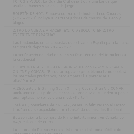
.
FOTOS Y VÍDEO: La Guardia Civil desarticula una banda que
asaltaba bancos y salones de juego
.
BOLETÍN DE HOY: El nuevo convenio de hostelería de Cáceres
(2026-2028) incluye a los trabajadores de casinos de juego y
bingos
.
ZITRO LO VUELVE A HACER: ÉXITO ABSOLUTO EN ZITRO
EXPERIENCE PARAGUAY
.
Las tendencias en las apuestas deportivas en España para la nueva
temporada deportiva 2026-2027
.
La verificación de edad entra en su fase técnica: del formulario a
la credencial
.
DESAYUNO RSC Y JUEGO RESPONSABLE con E-GAMING SPAIN
ONLINE y COMAR: "El sector regulado probablemente no copiará
los mercados predictivos, pero empezará a parecerse a
ellos"Parte 2
.
VÍDEOJunto a E-Gaming Spain Online y Casino Gran Vía COMAR
analizamos el auge de los mercados predictivos: «Pueden suponer
una ruptura, no ser solo una moda»Parte 1
.
José Vall, presidente de ANESAR, desea un feliz verano al sector
tras "un curso especialmente intenso" de defensa institucional
.
Betsson cierra la compra de Rhino Entertainment en Canadá por
64,5 millones de euros
.
La Lotería de Buenos Aires se integra en el sistema público de