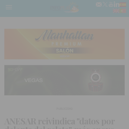
Menú
PUBLICIDAD
ANESAR reivindica "datos por