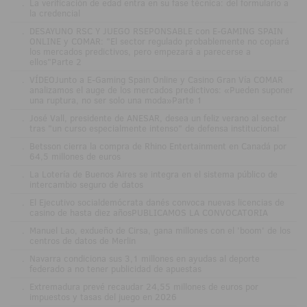
.
La verificación de edad entra en su fase técnica: del formulario a
la credencial
.
DESAYUNO RSC Y JUEGO RSEPONSABLE con E-GAMING SPAIN
ONLINE y COMAR: "El sector regulado probablemente no copiará
los mercados predictivos, pero empezará a parecerse a
ellos"Parte 2
.
VÍDEOJunto a E-Gaming Spain Online y Casino Gran Vía COMAR
analizamos el auge de los mercados predictivos: «Pueden suponer
una ruptura, no ser solo una moda»Parte 1
.
José Vall, presidente de ANESAR, desea un feliz verano al sector
tras "un curso especialmente intenso" de defensa institucional
.
Betsson cierra la compra de Rhino Entertainment en Canadá por
64,5 millones de euros
.
La Lotería de Buenos Aires se integra en el sistema público de
intercambio seguro de datos
.
El Ejecutivo socialdemócrata danés convoca nuevas licencias de
casino de hasta diez añosPUBLICAMOS LA CONVOCATORIA
.
Manuel Lao, exdueño de Cirsa, gana millones con el 'boom' de los
centros de datos de Merlin
.
Navarra condiciona sus 3,1 millones en ayudas al deporte
federado a no tener publicidad de apuestas
.
Extremadura prevé recaudar 24,55 millones de euros por
impuestos y tasas del juego en 2026