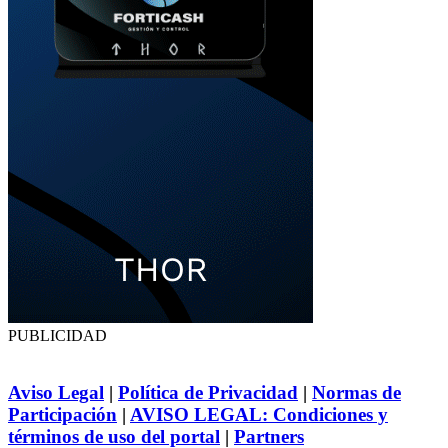
PUBLICIDAD
Aviso Legal
|
Política de Privacidad
|
Normas de
Participación
|
AVISO LEGAL: Condiciones y
términos de uso del portal
|
Partners