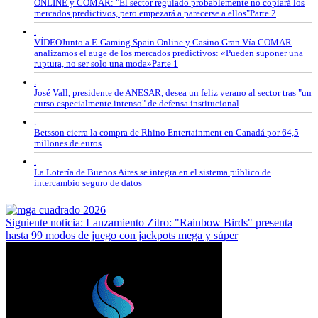
ONLINE y COMAR: "El sector regulado probablemente no copiará los
mercados predictivos, pero empezará a parecerse a ellos"Parte 2
.
VÍDEOJunto a E-Gaming Spain Online y Casino Gran Vía COMAR
analizamos el auge de los mercados predictivos: «Pueden suponer una
ruptura, no ser solo una moda»Parte 1
.
José Vall, presidente de ANESAR, desea un feliz verano al sector tras "un
curso especialmente intenso" de defensa institucional
.
Betsson cierra la compra de Rhino Entertainment en Canadá por 64,5
millones de euros
.
La Lotería de Buenos Aires se integra en el sistema público de
intercambio seguro de datos
Siguiente noticia: Lanzamiento Zitro: "Rainbow Birds" presenta
hasta 99 modos de juego con jackpots mega y súper