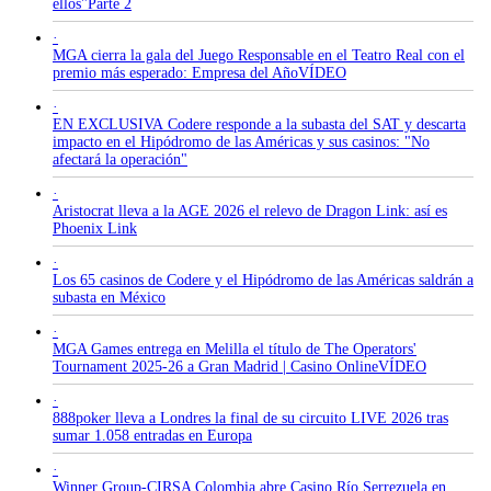
ellos"Parte 2
·
MGA cierra la gala del Juego Responsable en el Teatro Real con el
premio más esperado: Empresa del AñoVÍDEO
·
EN EXCLUSIVA Codere responde a la subasta del SAT y descarta
impacto en el Hipódromo de las Américas y sus casinos: "No
afectará la operación"
·
Aristocrat lleva a la AGE 2026 el relevo de Dragon Link: así es
Phoenix Link
·
Los 65 casinos de Codere y el Hipódromo de las Américas saldrán a
subasta en México
·
MGA Games entrega en Melilla el título de The Operators'
Tournament 2025-26 a Gran Madrid | Casino OnlineVÍDEO
·
888poker lleva a Londres la final de su circuito LIVE 2026 tras
sumar 1.058 entradas en Europa
·
Winner Group-CIRSA Colombia abre Casino Río Serrezuela en