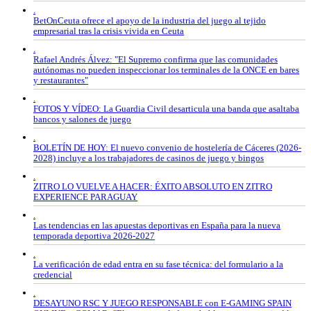
.
BetOnCeuta ofrece el apoyo de la industria del juego al tejido
empresarial tras la crisis vivida en Ceuta
.
Rafael Andrés Álvez: "El Supremo confirma que las comunidades
autónomas no pueden inspeccionar los terminales de la ONCE en bares
y restaurantes"
.
FOTOS Y VÍDEO: La Guardia Civil desarticula una banda que asaltaba
bancos y salones de juego
.
BOLETÍN DE HOY: El nuevo convenio de hostelería de Cáceres (2026-
2028) incluye a los trabajadores de casinos de juego y bingos
.
ZITRO LO VUELVE A HACER: ÉXITO ABSOLUTO EN ZITRO
EXPERIENCE PARAGUAY
.
Las tendencias en las apuestas deportivas en España para la nueva
temporada deportiva 2026-2027
.
La verificación de edad entra en su fase técnica: del formulario a la
credencial
.
DESAYUNO RSC Y JUEGO RESPONSABLE con E-GAMING SPAIN