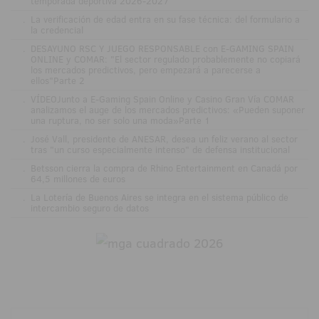
temporada deportiva 2026-2027
.
La verificación de edad entra en su fase técnica: del formulario a
la credencial
.
DESAYUNO RSC Y JUEGO RESPONSABLE con E-GAMING SPAIN
ONLINE y COMAR: "El sector regulado probablemente no copiará
los mercados predictivos, pero empezará a parecerse a
ellos"Parte 2
.
VÍDEOJunto a E-Gaming Spain Online y Casino Gran Vía COMAR
analizamos el auge de los mercados predictivos: «Pueden suponer
una ruptura, no ser solo una moda»Parte 1
.
José Vall, presidente de ANESAR, desea un feliz verano al sector
tras "un curso especialmente intenso" de defensa institucional
.
Betsson cierra la compra de Rhino Entertainment en Canadá por
64,5 millones de euros
.
La Lotería de Buenos Aires se integra en el sistema público de
intercambio seguro de datos