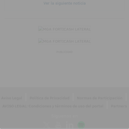
Ver la siguiente noticia
PUBLICIDAD
|
|
|
Aviso Legal
Política de Privacidad
Normas de Participación
|
AVISO LEGAL: Condiciones y términos de uso del portal
Partners
Síguenos en