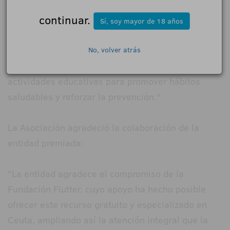
continuar.
La AECC en Ceuta confirmó que la iniciativa ha
Sí, soy mayor de 18 años
sido "muy bien recibida por pacientes y
profesionales". Debido al éxito, "ya se trabaja en
No, volver atrás
una segunda fase que incluirá talleres grupales y
actividades educativas para promover hábitos
saludables y reforzar la prevención."
La Asociación agradeció la colaboración de la
entidad premiada:
"La entidad agradece el compromiso de la
Fundación Flutter, cuyo apoyo ha hecho posible
ofrecer este recurso gratuito y especializado en
Ceuta, ampliando así la atención integral que la