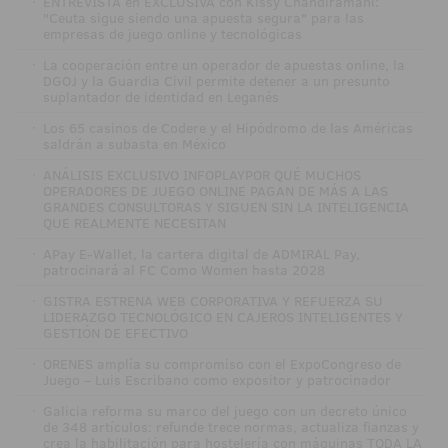
·
ENTREVISTA en EXCLUSIVA con Kissy Chandiramani:
"Ceuta sigue siendo una apuesta segura" para las
empresas de juego online y tecnológicas
·
La cooperación entre un operador de apuestas online, la
DGOJ y la Guardia Civil permite detener a un presunto
suplantador de identidad en Leganés
·
Los 65 casinos de Codere y el Hipódromo de las Américas
saldrán a subasta en México
·
ANÁLISIS EXCLUSIVO INFOPLAYPOR QUÉ MUCHOS
OPERADORES DE JUEGO ONLINE PAGAN DE MÁS A LAS
GRANDES CONSULTORAS Y SIGUEN SIN LA INTELIGENCIA
QUE REALMENTE NECESITAN
·
APay E-Wallet, la cartera digital de ADMIRAL Pay,
patrocinará al FC Como Women hasta 2028
·
GISTRA ESTRENA WEB CORPORATIVA Y REFUERZA SU
LIDERAZGO TECNOLÓGICO EN CAJEROS INTELIGENTES Y
GESTIÓN DE EFECTIVO
·
ORENES amplía su compromiso con el ExpoCongreso de
Juego – Luis Escribano como expositor y patrocinador
·
Galicia reforma su marco del juego con un decreto único
de 348 artículos: refunde trece normas, actualiza fianzas y
crea la habilitación para hostelería con máquinas TODA LA