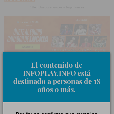
18+ | Juegoseguro.es - Jugarbien.es
El contenido de
INFOPLAY.INFO está
0 Comentarios
destinado a personas de 18
años o más.
Déjanos tu opinión
Nombre:
Por favor, confirma que cumples