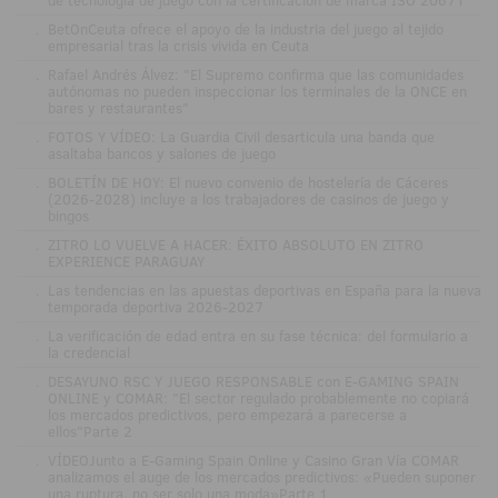
de tecnología de juego con la certificación de marca ISO 20671
.
BetOnCeuta ofrece el apoyo de la industria del juego al tejido
empresarial tras la crisis vivida en Ceuta
.
Rafael Andrés Álvez: "El Supremo confirma que las comunidades
autónomas no pueden inspeccionar los terminales de la ONCE en
bares y restaurantes"
.
FOTOS Y VÍDEO: La Guardia Civil desarticula una banda que
asaltaba bancos y salones de juego
.
BOLETÍN DE HOY: El nuevo convenio de hostelería de Cáceres
(2026-2028) incluye a los trabajadores de casinos de juego y
bingos
.
ZITRO LO VUELVE A HACER: ÉXITO ABSOLUTO EN ZITRO
EXPERIENCE PARAGUAY
.
Las tendencias en las apuestas deportivas en España para la nueva
temporada deportiva 2026-2027
.
La verificación de edad entra en su fase técnica: del formulario a
la credencial
.
DESAYUNO RSC Y JUEGO RESPONSABLE con E-GAMING SPAIN
ONLINE y COMAR: "El sector regulado probablemente no copiará
los mercados predictivos, pero empezará a parecerse a
ellos"Parte 2
.
VÍDEOJunto a E-Gaming Spain Online y Casino Gran Vía COMAR
analizamos el auge de los mercados predictivos: «Pueden suponer
una ruptura, no ser solo una moda»Parte 1