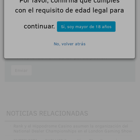
con el requisito de edad legal para
Comentarios:
continuar.
Sí, soy mayor de 18 años
No, volver atrás
Acepto las
normas de participación
Enviar
NOTICIAS RELACIONADAS
·
Rank y el Hippodrome Casino asumen la organización del
National Dealer Championships en el London Gaming Show