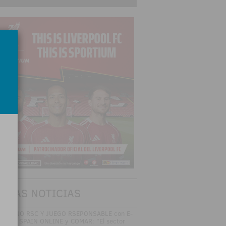
TIMAS NOTICIAS
SAYUNO RSC Y JUEGO RSEPONSABLE con E-
MING SPAIN ONLINE y COMAR: "El sector