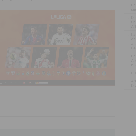
.
Ca
su
.
De
ti
AD
.
La
on
a 
Le
.
Ca
Ap
nu
.
LO
.
Ar
Dr