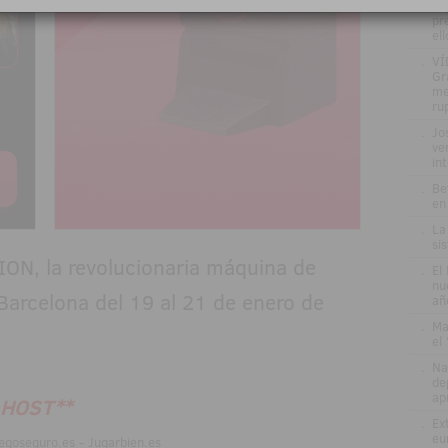
re
pr
el
.
VÍ
Gr
me
ru
.
Jo
ve
in
.
Be
en
.
La
si
ION, la revolucionaria máquina de
.
El
nu
Barcelona del 19 al 21 de enero de
añ
.
Ma
el
.
Na
de
ap
A HOST**
.
Ex
eu
egoseguro.es - Jugarbien.es