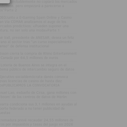
gulado probablemente no copiará los mercados
edictivos, pero empezará a parecerse a
los"Parte 2
DEOJunto a E-Gaming Spain Online y Casino
an Vía COMAR analizamos el auge de los
rcados predictivos: «Pueden suponer una
ptura, no ser solo una moda»Parte 1
sé Vall, presidente de ANESAR, desea un feliz
rano al sector tras "un curso especialmente
tenso" de defensa institucional
tsson cierra la compra de Rhino Entertainment
 Canadá por 64,5 millones de euros
 Lotería de Buenos Aires se integra en el
stema público de intercambio seguro de datos
 Ejecutivo socialdemócrata danés convoca
evas licencias de casino de hasta diez
osPUBLICAMOS LA CONVOCATORIA
nuel Lao, exdueño de Cirsa, gana millones con
 'boom' de los centros de datos de Merlin
varra condiciona sus 3,1 millones en ayudas al
porte federado a no tener publicidad de
uestas
tremadura prevé recaudar 24,55 millones de
ros por impuestos y tasas del juego en 2026