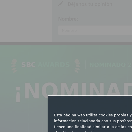
Déjanos tu opinión
Nombre:
Comentarios:
Acepto las
normas de partic
Enviar
Esta página web utiliza cookies propias y
información relacionada con sus preferen
tienen una finalidad similar a la de las