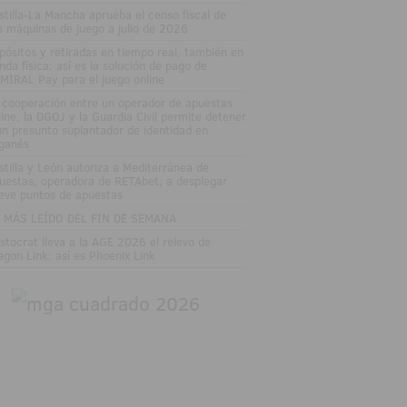
stilla-La Mancha aprueba el censo fiscal de
s máquinas de juego a julio de 2026
pósitos y retiradas en tiempo real, también en
enda física: así es la solución de pago de
MIRAL Pay para el juego online
 cooperación entre un operador de apuestas
line, la DGOJ y la Guardia Civil permite detener
un presunto suplantador de identidad en
ganés
stilla y León autoriza a Mediterránea de
uestas, operadora de RETAbet, a desplegar
eve puntos de apuestas
 MÁS LEÍDO DEL FIN DE SEMANA
istocrat lleva a la AGE 2026 el relevo de
agon Link: así es Phoenix Link