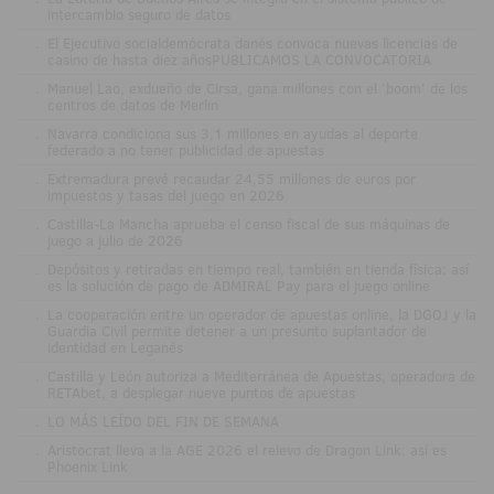
intercambio seguro de datos
.
El Ejecutivo socialdemócrata danés convoca nuevas licencias de
casino de hasta diez añosPUBLICAMOS LA CONVOCATORIA
.
Manuel Lao, exdueño de Cirsa, gana millones con el 'boom' de los
centros de datos de Merlin
.
Navarra condiciona sus 3,1 millones en ayudas al deporte
federado a no tener publicidad de apuestas
.
Extremadura prevé recaudar 24,55 millones de euros por
impuestos y tasas del juego en 2026
.
Castilla-La Mancha aprueba el censo fiscal de sus máquinas de
juego a julio de 2026
.
Depósitos y retiradas en tiempo real, también en tienda física: así
es la solución de pago de ADMIRAL Pay para el juego online
.
La cooperación entre un operador de apuestas online, la DGOJ y la
Guardia Civil permite detener a un presunto suplantador de
identidad en Leganés
.
Castilla y León autoriza a Mediterránea de Apuestas, operadora de
RETAbet, a desplegar nueve puntos de apuestas
.
LO MÁS LEÍDO DEL FIN DE SEMANA
.
Aristocrat lleva a la AGE 2026 el relevo de Dragon Link: así es
Phoenix Link