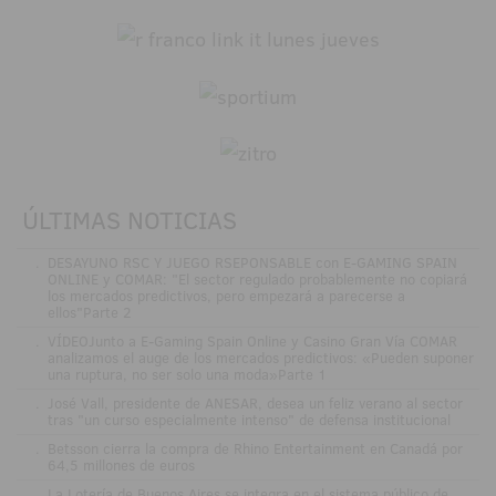
ÚLTIMAS NOTICIAS
.
DESAYUNO RSC Y JUEGO RSEPONSABLE con E-GAMING SPAIN
ONLINE y COMAR: "El sector regulado probablemente no copiará
los mercados predictivos, pero empezará a parecerse a
ellos"Parte 2
.
VÍDEOJunto a E-Gaming Spain Online y Casino Gran Vía COMAR
analizamos el auge de los mercados predictivos: «Pueden suponer
una ruptura, no ser solo una moda»Parte 1
.
José Vall, presidente de ANESAR, desea un feliz verano al sector
tras "un curso especialmente intenso" de defensa institucional
.
Betsson cierra la compra de Rhino Entertainment en Canadá por
64,5 millones de euros
.
La Lotería de Buenos Aires se integra en el sistema público de