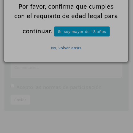
Por favor, confirma que cumples
con el requisito de edad legal para
Déjanos tu opinión
continuar.
Nombre:
Sí, soy mayor de 18 años
No, volver atrás
Comentarios:
Acepto las
normas de participación
Enviar