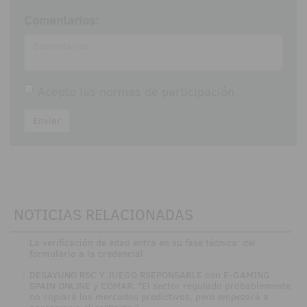
Comentarios:
Acepto las
normas de participación
Enviar
NOTICIAS RELACIONADAS
·
La verificación de edad entra en su fase técnica: del
formulario a la credencial
·
DESAYUNO RSC Y JUEGO RSEPONSABLE con E-GAMING
SPAIN ONLINE y COMAR: "El sector regulado probablemente
no copiará los mercados predictivos, pero empezará a