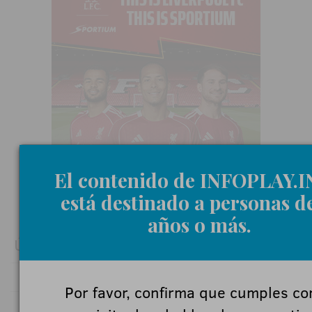
El contenido de INFOPLAY.
está destinado a personas de
años o más.
ÚLTIMAS NOTICIAS
.
ZITRO LO VUELVE A HACER: ÉXITO ABSOLUTO EN ZITRO
EXPERIENCE PARAGUAY
Por favor, confirma que cumples co
.
La verificación de edad entra en su fase técnica: del formulario a
la credencial