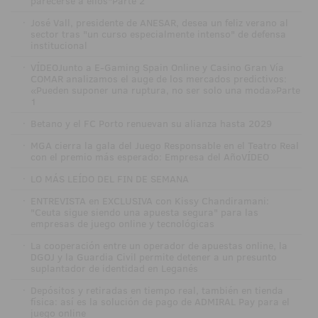
parecerse a ellos"Parte 2
·
José Vall, presidente de ANESAR, desea un feliz verano al
sector tras "un curso especialmente intenso" de defensa
institucional
·
VÍDEOJunto a E-Gaming Spain Online y Casino Gran Vía
COMAR analizamos el auge de los mercados predictivos:
«Pueden suponer una ruptura, no ser solo una moda»Parte
1
·
Betano y el FC Porto renuevan su alianza hasta 2029
·
MGA cierra la gala del Juego Responsable en el Teatro Real
con el premio más esperado: Empresa del AñoVÍDEO
·
LO MÁS LEÍDO DEL FIN DE SEMANA
·
ENTREVISTA en EXCLUSIVA con Kissy Chandiramani:
"Ceuta sigue siendo una apuesta segura" para las
empresas de juego online y tecnológicas
·
La cooperación entre un operador de apuestas online, la
DGOJ y la Guardia Civil permite detener a un presunto
suplantador de identidad en Leganés
·
Depósitos y retiradas en tiempo real, también en tienda
física: así es la solución de pago de ADMIRAL Pay para el
juego online