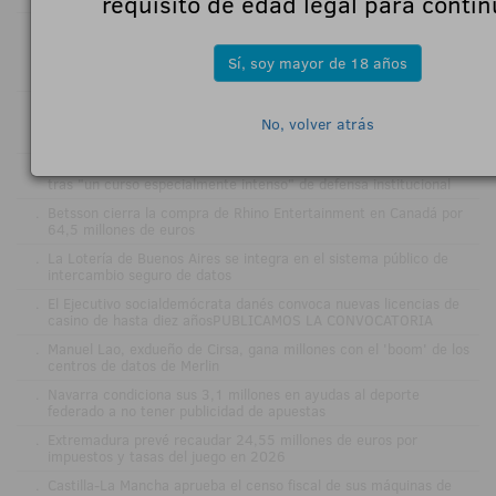
requisito de edad legal para contin
.
DESAYUNO RSC Y JUEGO RSEPONSABLE con E-GAMING SPAIN
ONLINE y COMAR: "El sector regulado probablemente no copiará
los mercados predictivos, pero empezará a parecerse a
Sí, soy mayor de 18 años
ellos"Parte 2
.
VÍDEOJunto a E-Gaming Spain Online y Casino Gran Vía COMAR
analizamos el auge de los mercados predictivos: «Pueden suponer
No, volver atrás
una ruptura, no ser solo una moda»Parte 1
.
José Vall, presidente de ANESAR, desea un feliz verano al sector
tras "un curso especialmente intenso" de defensa institucional
.
Betsson cierra la compra de Rhino Entertainment en Canadá por
64,5 millones de euros
.
La Lotería de Buenos Aires se integra en el sistema público de
intercambio seguro de datos
.
El Ejecutivo socialdemócrata danés convoca nuevas licencias de
casino de hasta diez añosPUBLICAMOS LA CONVOCATORIA
.
Manuel Lao, exdueño de Cirsa, gana millones con el 'boom' de los
centros de datos de Merlin
.
Navarra condiciona sus 3,1 millones en ayudas al deporte
federado a no tener publicidad de apuestas
.
Extremadura prevé recaudar 24,55 millones de euros por
impuestos y tasas del juego en 2026
.
Castilla-La Mancha aprueba el censo fiscal de sus máquinas de