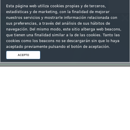
Esta página web utiliza cookies propias y de terceros,
estadísticas y de marketing, con la finalidad de mejorar
nuestros servicios y mostrarle información relacionada con
sus preferencias, a través del análisis de sus hábitos de
navegación. Del mismo modo, este sitio alberga web beacons,
que tienen una finalidad similar a la de las cookies. Tanto las
cookies como los beacons no se descargarán sin que lo haya
aceptado previamente pulsando el botón de aceptación.
ACEPTO
ÚLTIMAS NOTICIAS
.
INFOPLAY, con Ceuta