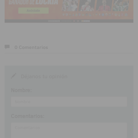
0 Comentarios
Déjanos tu opinión
Nombre:
Comentarios: