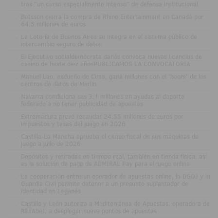
tras "un curso especialmente intenso" de defensa institucional
.
Betsson cierra la compra de Rhino Entertainment en Canadá por
64,5 millones de euros
.
La Lotería de Buenos Aires se integra en el sistema público de
intercambio seguro de datos
.
El Ejecutivo socialdemócrata danés convoca nuevas licencias de
casino de hasta diez añosPUBLICAMOS LA CONVOCATORIA
.
Manuel Lao, exdueño de Cirsa, gana millones con el 'boom' de los
centros de datos de Merlin
.
Navarra condiciona sus 3,1 millones en ayudas al deporte
federado a no tener publicidad de apuestas
.
Extremadura prevé recaudar 24,55 millones de euros por
impuestos y tasas del juego en 2026
.
Castilla-La Mancha aprueba el censo fiscal de sus máquinas de
juego a julio de 2026
.
Depósitos y retiradas en tiempo real, también en tienda física: así
es la solución de pago de ADMIRAL Pay para el juego online
.
La cooperación entre un operador de apuestas online, la DGOJ y la
Guardia Civil permite detener a un presunto suplantador de
identidad en Leganés
.
Castilla y León autoriza a Mediterránea de Apuestas, operadora de
RETAbet, a desplegar nueve puntos de apuestas