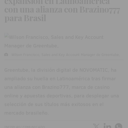
expansión en Latinoamérica
con una alianza con Brazino777
para Brasil
Wilson Francisco, Sales and Key Account Manager de Greentube,
Greentube, la división digital de NOVOMATIC, ha
ampliado su huella en Latinoamérica tras firmar
una alianza con Brazino777, marca de casino
online y apuestas deportivas, para desplegar una
selección de sus títulos más exitosos en el
mercado brasileño.
INFOPLAY/ COMUNICADO