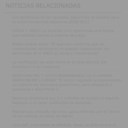
NOTICIAS RELACIONADAS
·
Las tendencias en las apuestas deportivas en España para
la nueva temporada deportiva 2026-2027
·
FOTOS Y VÍDEO: La Guardia Civil desarticula una banda
que asaltaba bancos y salones de juego
·
Rafael Andrés Álvez: "El Supremo confirma que las
comunidades autónomas no pueden inspeccionar los
terminales de la ONCE en bares y restaurantes"
·
La verificación de edad entra en su fase técnica: del
formulario a la credencial
·
DESAYUNO RSC Y JUEGO RESPONSABLE con E-GAMING
SPAIN ONLINE y COMAR: "El sector regulado probablemente
no copiará los mercados predictivos, pero empezará a
parecerse a ellos"Parte 2
·
Navarra condiciona sus 3,1 millones en ayudas al deporte
federado a no tener publicidad de apuestas
·
Manuel Lao, exdueño de Cirsa, gana millones con el 'boom'
de los centros de datos de Merlin
·
José Vall, presidente de ANESAR, desea un feliz verano al