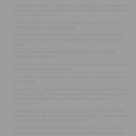
.
Rafael Andrés Álvez: "El Supremo confirma que las comunidades
autónomas no pueden inspeccionar los terminales de la ONCE en
bares y restaurantes"
.
FOTOS Y VÍDEO: La Guardia Civil desarticula una banda que
asaltaba bancos y salones de juego
.
BOLETÍN DE HOY: El nuevo convenio de hostelería de Cáceres
(2026-2028) incluye a los trabajadores de casinos de juego y
bingos
.
ZITRO LO VUELVE A HACER: ÉXITO ABSOLUTO EN ZITRO
EXPERIENCE PARAGUAY
.
Las tendencias en las apuestas deportivas en España para la nueva
temporada deportiva 2026-2027
.
La verificación de edad entra en su fase técnica: del formulario a
la credencial
.
DESAYUNO RSC Y JUEGO RESPONSABLE con E-GAMING SPAIN
ONLINE y COMAR: "El sector regulado probablemente no copiará
los mercados predictivos, pero empezará a parecerse a
ellos"Parte 2
.
VÍDEOJunto a E-Gaming Spain Online y Casino Gran Vía COMAR
analizamos el auge de los mercados predictivos: «Pueden suponer
una ruptura, no ser solo una moda»Parte 1
.
José Vall, presidente de ANESAR, desea un feliz verano al sector
tras "un curso especialmente intenso" de defensa institucional