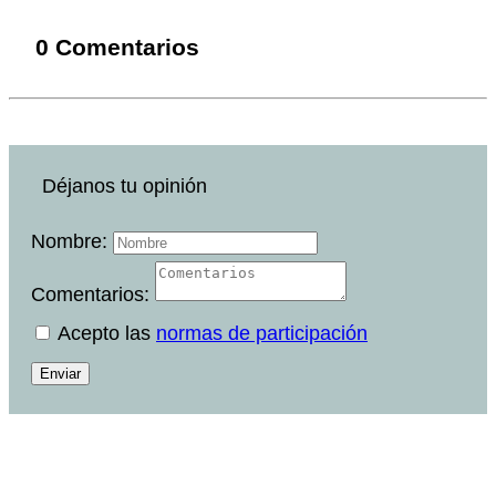
0 Comentarios
Déjanos tu opinión
Nombre:
Comentarios:
Acepto las
normas de participación
Enviar