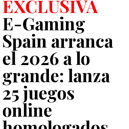
EXCLUSIVA
E-Gaming
Spain arranca
el 2026 a lo
grande: lanza
25 juegos
online
homologados