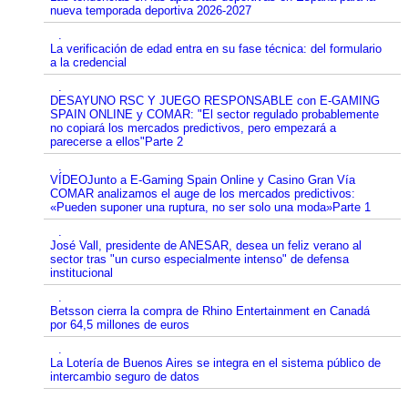
nueva temporada deportiva 2026-2027
.
La verificación de edad entra en su fase técnica: del formulario
a la credencial
.
DESAYUNO RSC Y JUEGO RESPONSABLE con E-GAMING
SPAIN ONLINE y COMAR: "El sector regulado probablemente
no copiará los mercados predictivos, pero empezará a
parecerse a ellos"Parte 2
.
VÍDEOJunto a E-Gaming Spain Online y Casino Gran Vía
COMAR analizamos el auge de los mercados predictivos:
«Pueden suponer una ruptura, no ser solo una moda»Parte 1
.
José Vall, presidente de ANESAR, desea un feliz verano al
sector tras "un curso especialmente intenso" de defensa
institucional
.
Betsson cierra la compra de Rhino Entertainment en Canadá
por 64,5 millones de euros
.
La Lotería de Buenos Aires se integra en el sistema público de
intercambio seguro de datos