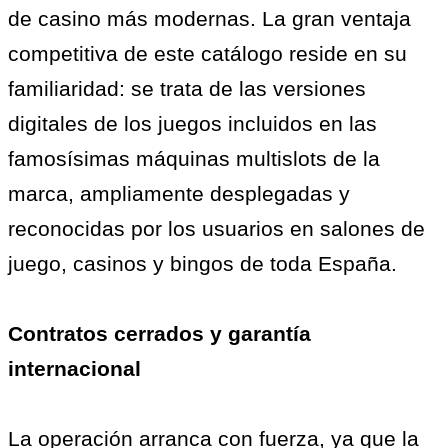
de casino más modernas. La gran ventaja
competitiva de este catálogo reside en su
familiaridad: se trata de las versiones
digitales de los juegos incluidos en las
famosísimas máquinas multislots de la
marca, ampliamente desplegadas y
reconocidas por los usuarios en salones de
juego, casinos y bingos de toda España.
Contratos cerrados y garantía
internacional
La operación arranca con fuerza, ya que la