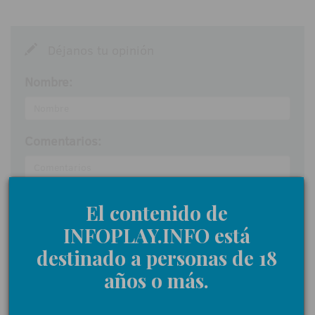
Déjanos tu opinión
Nombre:
Comentarios:
El contenido de
Acepto las
normas de participación
INFOPLAY.INFO está
Enviar
destinado a personas de 18
años o más.