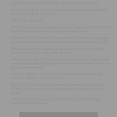
.
¿Todavía no tienes GMONITOR? LaLiga arranca en 5 días
.
BETURF incorpora carreras de más de 80 hipódromos de Reino
Unido e Irlanda en Argentina
.
INFOPLAY, con Ceuta
.
Rank y el Hippodrome Casino asumen la organización del National
Dealer Championships en el London Gaming Show
.
NOVOMATIC hace historia al convertirse en la primera compañía
de tecnología de juego con la certificación de marca ISO 20671
.
BetOnCeuta ofrece el apoyo de la industria del juego al tejido
empresarial tras la crisis vivida en Ceuta
.
Rafael Andrés Álvez: "El Supremo confirma que las comunidades
autónomas no pueden inspeccionar los terminales de la ONCE en
bares y restaurantes"
.
FOTOS Y VÍDEO: La Guardia Civil desarticula una banda que
asaltaba bancos y salones de juego
.
BOLETÍN DE HOY: El nuevo convenio de hostelería de Cáceres
(2026-2028) incluye a los trabajadores de casinos de juego y
bingos
.
ZITRO LO VUELVE A HACER: ÉXITO ABSOLUTO EN ZITRO
EXPERIENCE PARAGUAY