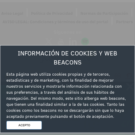
|
|
|
Aviso Legal
Política de Privacidad
Normas de Participación
|
AVISO LEGAL: Condiciones y términos de uso del portal
Partners
Síguenos en
INFORMACIÓN DE COOKIES Y WEB
BEACONS
Esta página web utiliza cookies propias y de terceros,
estadísticas y de marketing, con la finalidad de mejorar
nuestros servicios y mostrarle información relacionada con
sus preferencias, a través del análisis de sus hábitos de
navegación. Del mismo modo, este sitio alberga web beacons,
que tienen una finalidad similar a la de las cookies. Tanto las
cookies como los beacons no se descargarán sin que lo haya
aceptado previamente pulsando el botón de aceptación.
ACEPTO