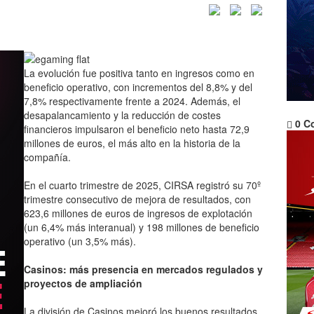
La evolución fue positiva tanto en ingresos como en
beneficio operativo, con incrementos del 8,8% y del
7,8% respectivamente frente a 2024. Además, el
desapalancamiento y la reducción de costes
0 C
financieros impulsaron el beneficio neto hasta 72,9
millones de euros, el más alto en la historia de la
compañía.
En el cuarto trimestre de 2025, CIRSA registró su 70º
trimestre consecutivo de mejora de resultados, con
623,6 millones de euros de ingresos de explotación
(un 6,4% más interanual) y 198 millones de beneficio
operativo (un 3,5% más).
Casinos: más presencia en mercados regulados y
proyectos de ampliación
La división de Casinos mejoró los buenos resultados