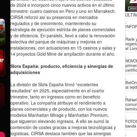
de 2024 e incorporó cinco nuevos activos en el último
trimestre: cuatro casinos en Perú y uno en Marrakech.
ÚLTI
CIRSA reforzó así su presencia en mercados
.
regulados y de crecimiento, manteniendo su
INFOP
estrategia de ejecución estricta de planes comerciales
.
y de eficiencia. En paralelo, llevó a cabo la renovación
Rank 
selectiva del parque de máquinas y mejoras en
organi
instalaciones, con actuaciones en 15 casinos y salas y
el Lo
14 proyectos Gold Mine de ampliación durante el año.
.
NOVOMA
primer
Slots España: producto, eficiencia y sinergias de
certif
adquisiciones
.
BetOnC
La división de Slots España firmó “excelentes
al tej
resultados” en 2025, especialmente en el cuarto
.
trimestre, tanto en ingresos como en beneficio
Rafael
operativo. La compañía atribuye el rendimiento a
comun
planes comerciales y de producto, con los nuevos
termin
modelos Manhattan Mirage y Manhattan Premium,
.
que siguieron elevando ingresos. A ello se sumó la
FOTOS 
banda 
contención de costes gracias a mejoras tecnológicas y
logísticas. CIRSA destaca también que las sinergias
.