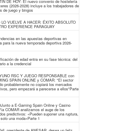
ÍN DE HOY: El nuevo convenio de hostelería
eres (2026-2028) incluye a los trabajadores de
s de juego y bingos
O LO VUELVE A HACER: ÉXITO ABSOLUTO
ITRO EXPERIENCE PARAGUAY
ndencias en las apuestas deportivas en
 para la nueva temporada deportiva 2026-
ificación de edad entra en su fase técnica: del
ario a la credencial
YUNO RSC Y JUEGO RESPONSABLE con
ING SPAIN ONLINE y COMAR: "El sector
do probablemente no copiará los mercados
tivos, pero empezará a parecerse a ellos"Parte
Junto a E-Gaming Spain Online y Casino
Vía COMAR analizamos el auge de los
os predictivos: «Pueden suponer una ruptura,
 solo una moda»Parte 1
all, presidente de ANESAR, desea un feliz