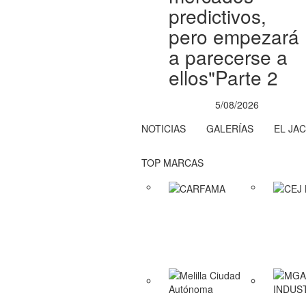
predictivos,
pero empezará
a parecerse a
ellos"Parte 2
5/08/2026
NOTICIAS
GALERÍAS
EL JA
TOP MARCAS