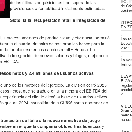
BOLET
de las últimas adquisiciones han superado las
de Các
previsiones de rentabilidad inicialmente estimadas.
casino
.
Slots Italia: recuperación retail e integración de
ZITR
EN Z
.
l, junto con acciones de productividad y eficiencia, permitió
Las te
España
rante el cuarto trimestre se sentaron las bases para la
2027
o de fortalecerse en los canales retail y Horeca. La
iva la integración de nuevos salones y bingos, mejorando
.
La ver
en EBITDA.
formul
.
resos netos y 2,4 millones de usuarios activos
DESA
E-GAM
e uno de los motores del ejercicio. La división cerró 2025
regula
predic
resos netos, que se tradujo en una mejora del EBITDA del
2
 experiencia del cliente elevó la base de usuarios activos
.
ás que en 2024, consolidando a CIRSA como operador de
VÍDEO
Gran 
mercad
no ser
transición de Italia a la nueva normativa de juego
embre en el que la compañía obtuvo tres licencias
y
.
José V
nológico y comercial. Según la empresa, el nuevo marco