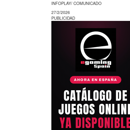
INFOPLAY/ COMUNICADO
27/2/2026
PUBLICIDAD