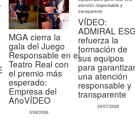
VÍDEO:
ADMIRAL ES
MGA cierra la
refuerza la
gala del Juego
formación de
Responsable en el
sus equipos
Teatro Real con
para garantiza
E
el premio más
una atención
esperado:
responsable y
Empresa del
transparente
AñoVÍDEO
29/07/2026
3/08/2026