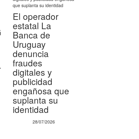
El operador
estatal La
G
Banca de
Uruguay
denuncia
fraudes
r
digitales y
publicidad
engañosa que
suplanta su
identidad
28/07/2026