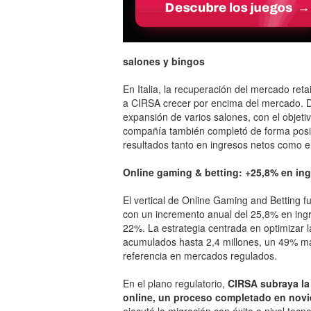
salones y bingos
En Italia, la recuperación del mercado retai
a CIRSA crecer por encima del mercado. Du
expansión de varios salones, con el objetiv
compañía también completó de forma posit
resultados tanto en ingresos netos como 
Online gaming & betting: +25,8% en ing
El vertical de Online Gaming and Betting fu
con un incremento anual del 25,8% en ing
22%. La estrategia centrada en optimizar la
acumulados hasta 2,4 millones, un 49% m
referencia en mercados regulados.
En el plano regulatorio,
CIRSA subraya la 
online, un proceso completado en novi
ejecutó la migración con éxito a nivel tec