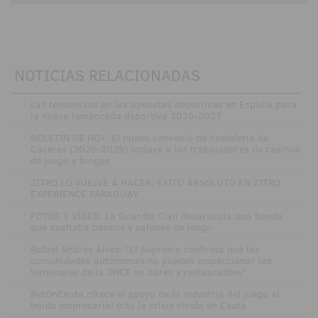
NOTICIAS RELACIONADAS
·
Las tendencias en las apuestas deportivas en España para
la nueva temporada deportiva 2026-2027
·
BOLETÍN DE HOY: El nuevo convenio de hostelería de
Cáceres (2026-2028) incluye a los trabajadores de casinos
de juego y bingos
·
ZITRO LO VUELVE A HACER: ÉXITO ABSOLUTO EN ZITRO
EXPERIENCE PARAGUAY
·
FOTOS Y VÍDEO: La Guardia Civil desarticula una banda
que asaltaba bancos y salones de juego
·
Rafael Andrés Álvez: "El Supremo confirma que las
comunidades autónomas no pueden inspeccionar los
terminales de la ONCE en bares y restaurantes"
·
BetOnCeuta ofrece el apoyo de la industria del juego al
tejido empresarial tras la crisis vivida en Ceuta