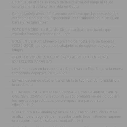
.
BetOnCeuta ofrece el apoyo de la industria del juego al tejido
empresarial tras la crisis vivida en Ceuta
.
Rafael Andrés Álvez: "El Supremo confirma que las comunidades
autónomas no pueden inspeccionar los terminales de la ONCE en
bares y restaurantes"
.
FOTOS Y VÍDEO: La Guardia Civil desarticula una banda que
asaltaba bancos y salones de juego
.
BOLETÍN DE HOY: El nuevo convenio de hostelería de Cáceres
(2026-2028) incluye a los trabajadores de casinos de juego y
bingos
.
ZITRO LO VUELVE A HACER: ÉXITO ABSOLUTO EN ZITRO
EXPERIENCE PARAGUAY
.
Las tendencias en las apuestas deportivas en España para la nueva
temporada deportiva 2026-2027
.
La verificación de edad entra en su fase técnica: del formulario a
la credencial
.
DESAYUNO RSC Y JUEGO RESPONSABLE con E-GAMING SPAIN
ONLINE y COMAR: "El sector regulado probablemente no copiará
los mercados predictivos, pero empezará a parecerse a
ellos"Parte 2
.
VÍDEOJunto a E-Gaming Spain Online y Casino Gran Vía COMAR
analizamos el auge de los mercados predictivos: «Pueden suponer
una ruptura, no ser solo una moda»Parte 1