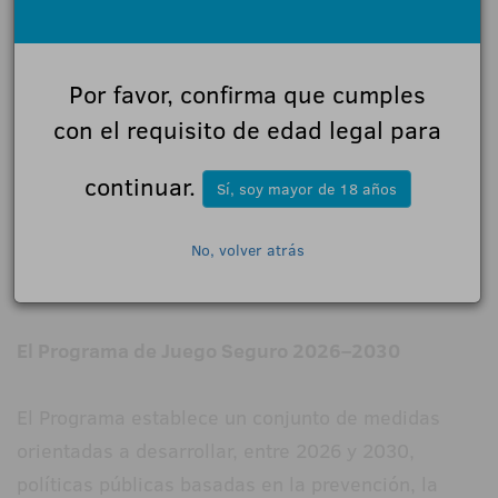
relacionadas con la prevención de los trastornos
del juego, correspondientes a la convocatoria de
2025.
Por favor, confirma que cumples
con el requisito de edad legal para
La sesión ha permitido compartir perspectivas y
continuar.
reforzar el enfoque común en torno a la necesidad
Sí, soy mayor de 18 años
de avanzar hacia un modelo de juego más seguro,
con especial atención a los retos derivados del
No, volver atrás
entorno digital.
El Programa de Juego Seguro 2026–2030
El Programa establece un conjunto de medidas
orientadas a desarrollar, entre 2026 y 2030,
políticas públicas basadas en la prevención, la