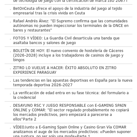
de tecnología de juego con la certificación de marca ISO 20671
.
BetOnCeuta ofrece el apoyo de la industria del juego al tejido
empresarial tras la crisis vivida en Ceuta
.
Rafael Andrés Álvez: "El Supremo confirma que las comunidades
autónomas no pueden inspeccionar los terminales de la ONCE en
bares y restaurantes"
.
FOTOS Y VÍDEO: La Guardia Civil desarticula una banda que
asaltaba bancos y salones de juego
.
BOLETÍN DE HOY: El nuevo convenio de hostelería de Cáceres
(2026-2028) incluye a los trabajadores de casinos de juego y
bingos
.
ZITRO LO VUELVE A HACER: ÉXITO ABSOLUTO EN ZITRO
EXPERIENCE PARAGUAY
.
Las tendencias en las apuestas deportivas en España para la nueva
temporada deportiva 2026-2027
.
La verificación de edad entra en su fase técnica: del formulario a
la credencial
.
DESAYUNO RSC Y JUEGO RESPONSABLE con E-GAMING SPAIN
ONLINE y COMAR: "El sector regulado probablemente no copiará
los mercados predictivos, pero empezará a parecerse a
ellos"Parte 2
.
VÍDEOJunto a E-Gaming Spain Online y Casino Gran Vía COMAR
analizamos el auge de los mercados predictivos: «Pueden suponer
una ruptura, no ser solo una moda»Parte 1