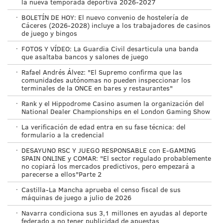
la nueva temporada deportiva 2026-2027
·
BOLETÍN DE HOY: El nuevo convenio de hostelería de
Cáceres (2026-2028) incluye a los trabajadores de casinos
de juego y bingos
·
FOTOS Y VÍDEO: La Guardia Civil desarticula una banda
que asaltaba bancos y salones de juego
·
Rafael Andrés Álvez: "El Supremo confirma que las
comunidades autónomas no pueden inspeccionar los
terminales de la ONCE en bares y restaurantes"
·
Rank y el Hippodrome Casino asumen la organización del
National Dealer Championships en el London Gaming Show
·
La verificación de edad entra en su fase técnica: del
formulario a la credencial
·
DESAYUNO RSC Y JUEGO RESPONSABLE con E-GAMING
SPAIN ONLINE y COMAR: "El sector regulado probablemente
no copiará los mercados predictivos, pero empezará a
parecerse a ellos"Parte 2
·
Castilla-La Mancha aprueba el censo fiscal de sus
máquinas de juego a julio de 2026
·
Navarra condiciona sus 3,1 millones en ayudas al deporte
federado a no tener publicidad de apuestas