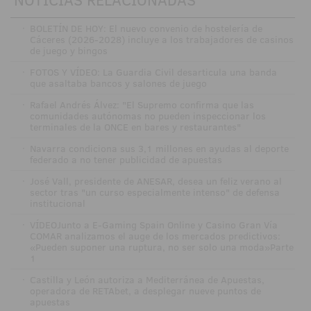
·
BOLETÍN DE HOY: El nuevo convenio de hostelería de
Cáceres (2026-2028) incluye a los trabajadores de casinos
de juego y bingos
·
FOTOS Y VÍDEO: La Guardia Civil desarticula una banda
que asaltaba bancos y salones de juego
·
Rafael Andrés Álvez: "El Supremo confirma que las
comunidades autónomas no pueden inspeccionar los
terminales de la ONCE en bares y restaurantes"
·
Navarra condiciona sus 3,1 millones en ayudas al deporte
federado a no tener publicidad de apuestas
·
José Vall, presidente de ANESAR, desea un feliz verano al
sector tras "un curso especialmente intenso" de defensa
institucional
·
VÍDEOJunto a E-Gaming Spain Online y Casino Gran Vía
COMAR analizamos el auge de los mercados predictivos:
«Pueden suponer una ruptura, no ser solo una moda»Parte
1
·
Castilla y León autoriza a Mediterránea de Apuestas,
operadora de RETAbet, a desplegar nueve puntos de
apuestas