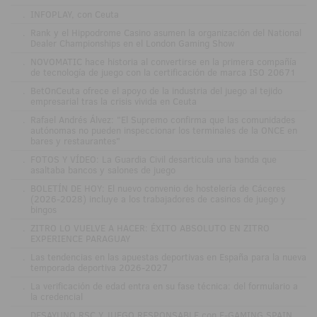
.
INFOPLAY, con Ceuta
.
Rank y el Hippodrome Casino asumen la organización del National
Dealer Championships en el London Gaming Show
.
NOVOMATIC hace historia al convertirse en la primera compañía
de tecnología de juego con la certificación de marca ISO 20671
.
BetOnCeuta ofrece el apoyo de la industria del juego al tejido
empresarial tras la crisis vivida en Ceuta
.
Rafael Andrés Álvez: "El Supremo confirma que las comunidades
autónomas no pueden inspeccionar los terminales de la ONCE en
bares y restaurantes"
.
FOTOS Y VÍDEO: La Guardia Civil desarticula una banda que
asaltaba bancos y salones de juego
.
BOLETÍN DE HOY: El nuevo convenio de hostelería de Cáceres
(2026-2028) incluye a los trabajadores de casinos de juego y
bingos
.
ZITRO LO VUELVE A HACER: ÉXITO ABSOLUTO EN ZITRO
EXPERIENCE PARAGUAY
.
Las tendencias en las apuestas deportivas en España para la nueva
temporada deportiva 2026-2027
.
La verificación de edad entra en su fase técnica: del formulario a
la credencial
.
DESAYUNO RSC Y JUEGO RESPONSABLE con E-GAMING SPAIN