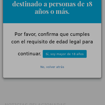
destinado a personas de 18
Déjanos tu opinión
años o más.
Nombre:
Por favor, confirma que cumples
Comentarios:
con el requisito de edad legal para
continuar.
Sí, soy mayor de 18 años
Acepto las
normas de participación
No, volver atrás
Enviar
NOTICIAS RELACIONADAS