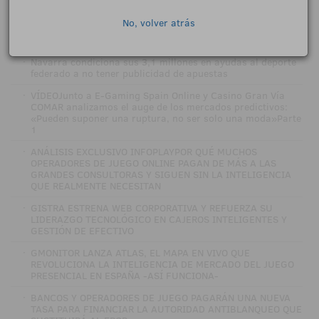
No, volver atrás
NOTICIAS RELACIONADAS
·
Navarra condiciona sus 3,1 millones en ayudas al deporte
federado a no tener publicidad de apuestas
·
VÍDEOJunto a E-Gaming Spain Online y Casino Gran Vía
COMAR analizamos el auge de los mercados predictivos:
«Pueden suponer una ruptura, no ser solo una moda»Parte
1
·
ANÁLISIS EXCLUSIVO INFOPLAYPOR QUÉ MUCHOS
OPERADORES DE JUEGO ONLINE PAGAN DE MÁS A LAS
GRANDES CONSULTORAS Y SIGUEN SIN LA INTELIGENCIA
QUE REALMENTE NECESITAN
·
GISTRA ESTRENA WEB CORPORATIVA Y REFUERZA SU
LIDERAZGO TECNOLÓGICO EN CAJEROS INTELIGENTES Y
GESTIÓN DE EFECTIVO
·
GMONITOR LANZA ATLAS, EL MAPA EN VIVO QUE
REVOLUCIONA LA INTELIGENCIA DE MERCADO DEL JUEGO
PRESENCIAL EN ESPAÑA -ASÍ FUNCIONA-
·
BANCOS Y OPERADORES DE JUEGO PAGARÁN UNA NUEVA
TASA PARA FINANCIAR LA AUTORIDAD ANTIBLANQUEO QUE