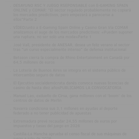
.
DESAYUNO RSC Y JUEGO RSEPONSABLE con E-GAMING SPAIN
ONLINE y COMAR: "El sector regulado probablemente no copiará
los mercados predictivos, pero empezará a parecerse a
ellos"Parte 2
.
VÍDEOJunto a E-Gaming Spain Online y Casino Gran Vía COMAR
analizamos el auge de los mercados predictivos: «Pueden suponer
una ruptura, no ser solo una moda»Parte 1
.
José Vall, presidente de ANESAR, desea un feliz verano al sector
tras "un curso especialmente intenso" de defensa institucional
.
Betsson cierra la compra de Rhino Entertainment en Canadá por
64,5 millones de euros
.
La Lotería de Buenos Aires se integra en el sistema público de
intercambio seguro de datos
.
El Ejecutivo socialdemócrata danés convoca nuevas licencias de
casino de hasta diez añosPUBLICAMOS LA CONVOCATORIA
.
Manuel Lao, exdueño de Cirsa, gana millones con el 'boom' de los
centros de datos de Merlin
.
Navarra condiciona sus 3,1 millones en ayudas al deporte
federado a no tener publicidad de apuestas
.
Extremadura prevé recaudar 24,55 millones de euros por
impuestos y tasas del juego en 2026
.
Castilla-La Mancha aprueba el censo fiscal de sus máquinas de
juego a julio de 2026