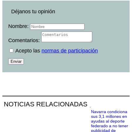
Déjanos tu opinión
Nombre:
Comentarios:
Acepto las
normas de participación
Enviar
NOTICIAS RELACIONADAS
·
Navarra condiciona
sus 3,1 millones en
ayudas al deporte
federado a no tener
publicidad de