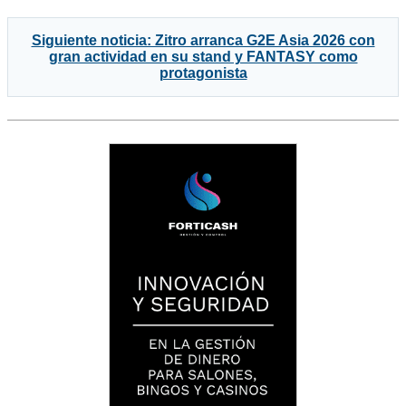
Siguiente noticia: Zitro arranca G2E Asia 2026 con
gran actividad en su stand y FANTASY como
protagonista