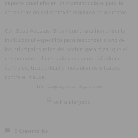
deporte brasileño en un momento clave para la
consolidación del mercado regulado de apuestas.
Con Base Apostas, Brasil suma una herramienta
institucional específica para responder a uno de
los principales retos del sector: garantizar que el
crecimiento del mercado vaya acompañado de
controles, trazabilidad y mecanismos eficaces
contra el fraude.
18+ | Juegoseguro.es - Jugarbien.es
0 Comentarios