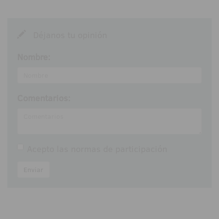
Déjanos tu opinión
Nombre:
Comentarios:
Acepto las
normas de participación
Enviar