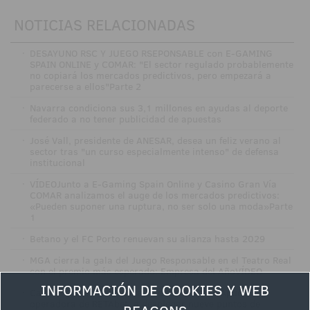
NOTICIAS RELACIONADAS
·
DESAYUNO RSC Y JUEGO RSEPONSABLE con E-GAMING
SPAIN ONLINE y COMAR: "El sector regulado probablemente
no copiará los mercados predictivos, pero empezará a
parecerse a ellos"Parte 2
·
Navarra condiciona sus 3,1 millones en ayudas al deporte
federado a no tener publicidad de apuestas
·
José Vall, presidente de ANESAR, desea un feliz verano al
sector tras "un curso especialmente intenso" de defensa
institucional
·
VÍDEOJunto a E-Gaming Spain Online y Casino Gran Vía
COMAR analizamos el auge de los mercados predictivos:
«Pueden suponer una ruptura, no ser solo una moda»Parte
1
·
Betano y el FC Porto renuevan su alianza hasta 2029
·
MGA cierra la gala del Juego Responsable en el Teatro Real
con el premio más esperado: Empresa del AñoVÍDEO
INFORMACIÓN DE COOKIES Y WEB
·
Castilla y León autoriza a Mediterránea de Apuestas,
operadora de RETAbet, a desplegar nueve puntos de