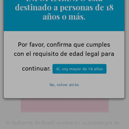
destinado a personas de 18
años o más.
Por favor, confirma que cumples
con el requisito de edad legal para
continuar.
Sí, soy mayor de 18 años
No, volver atrás
El Gobierno de Brasil avanza en su estrategia de