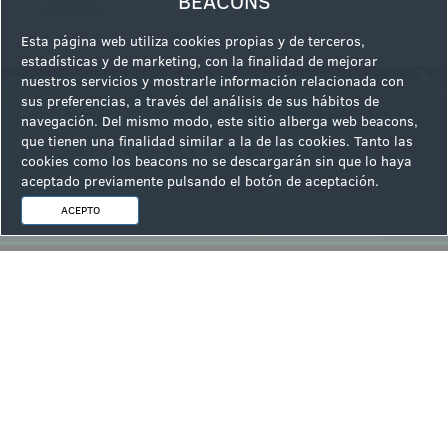
BEACONS
apuestas
·
Betinia llega a España
Esta página web utiliza cookies propias y de terceros,
estadísticas y de marketing, con la finalidad de mejorar
·
ANÁLISIS EXCLUSIVO INFOPLAYPOR QUÉ MUCHOS
nuestros servicios y mostrarle información relacionada con
OPERADORES DE JUEGO ONLINE PAGAN DE MÁS A LAS
sus preferencias, a través del análisis de sus hábitos de
GRANDES CONSULTORAS Y SIGUEN SIN LA INTELIGENCIA
QUE REALMENTE NECESITAN
navegación. Del mismo modo, este sitio alberga web beacons,
que tienen una finalidad similar a la de las cookies. Tanto las
·
888poker lleva a Londres la final de su circuito LIVE 2026
cookies como los beacons no se descargarán sin que lo haya
tras sumar 1.058 entradas en Europa
aceptado previamente pulsando el botón de aceptación.
ACEPTO
ÚLTIMAS NOTICIAS