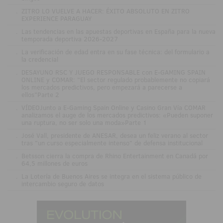
.
ZITRO LO VUELVE A HACER: ÉXITO ABSOLUTO EN ZITRO
EXPERIENCE PARAGUAY
.
Las tendencias en las apuestas deportivas en España para la nueva
temporada deportiva 2026-2027
.
La verificación de edad entra en su fase técnica: del formulario a
la credencial
.
DESAYUNO RSC Y JUEGO RESPONSABLE con E-GAMING SPAIN
ONLINE y COMAR: "El sector regulado probablemente no copiará
los mercados predictivos, pero empezará a parecerse a
ellos"Parte 2
.
VÍDEOJunto a E-Gaming Spain Online y Casino Gran Vía COMAR
analizamos el auge de los mercados predictivos: «Pueden suponer
una ruptura, no ser solo una moda»Parte 1
.
José Vall, presidente de ANESAR, desea un feliz verano al sector
tras "un curso especialmente intenso" de defensa institucional
.
Betsson cierra la compra de Rhino Entertainment en Canadá por
64,5 millones de euros
.
La Lotería de Buenos Aires se integra en el sistema público de
intercambio seguro de datos