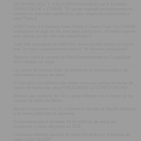
.
DESAYUNO RSC Y JUEGO RSEPONSABLE con E-GAMING
SPAIN ONLINE y COMAR: "El sector regulado probablemente no
copiará los mercados predictivos, pero empezará a parecerse a
ellos"Parte 2
.
VÍDEOJunto a E-Gaming Spain Online y Casino Gran Vía COMAR
analizamos el auge de los mercados predictivos: «Pueden suponer
una ruptura, no ser solo una moda»Parte 1
.
José Vall, presidente de ANESAR, desea un feliz verano al sector
tras "un curso especialmente intenso" de defensa institucional
.
Betsson cierra la compra de Rhino Entertainment en Canadá por
64,5 millones de euros
.
La Lotería de Buenos Aires se integra en el sistema público de
intercambio seguro de datos
.
El Ejecutivo socialdemócrata danés convoca nuevas licencias de
casino de hasta diez añosPUBLICAMOS LA CONVOCATORIA
.
Manuel Lao, exdueño de Cirsa, gana millones con el 'boom' de los
centros de datos de Merlin
.
Navarra condiciona sus 3,1 millones en ayudas al deporte federado
a no tener publicidad de apuestas
.
Extremadura prevé recaudar 24,55 millones de euros por
impuestos y tasas del juego en 2026
.
Castilla-La Mancha aprueba el censo fiscal de sus máquinas de
juego a julio de 2026