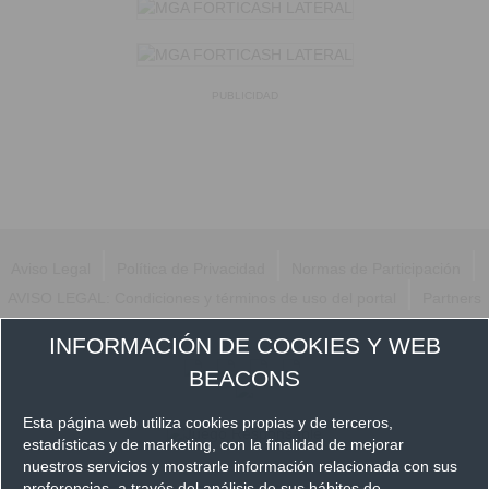
PUBLICIDAD
|
|
|
Aviso Legal
Política de Privacidad
Normas de Participación
|
AVISO LEGAL: Condiciones y términos de uso del portal
Partners
Síguenos en
INFORMACIÓN DE COOKIES Y WEB
BEACONS
Esta página web utiliza cookies propias y de terceros,
estadísticas y de marketing, con la finalidad de mejorar
nuestros servicios y mostrarle información relacionada con sus
preferencias, a través del análisis de sus hábitos de