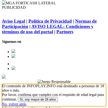
PUBLICIDAD
Aviso Legal
|
Política de Privacidad
|
Normas de
Participación
|
AVISO LEGAL: Condiciones y
términos de uso del portal
|
Partners
Síguenos en
El contenido de INFOPLAY.INFO está destinado a personas de 18
años o más.
Por favor, confirma que cumples con el requisito de edad legal para
continuar.
Sí, soy mayor de 18 años
No, volver atrás