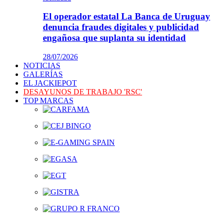
El operador estatal La Banca de Uruguay
denuncia fraudes digitales y publicidad
engañosa que suplanta su identidad
28/07/2026
NOTICIAS
GALERÍAS
EL JACKIEPOT
DESAYUNOS DE TRABAJO 'RSC'
TOP MARCAS