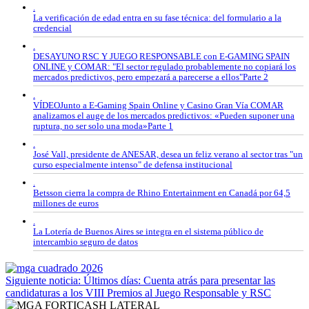
.
La verificación de edad entra en su fase técnica: del formulario a la
credencial
.
DESAYUNO RSC Y JUEGO RESPONSABLE con E-GAMING SPAIN
ONLINE y COMAR: "El sector regulado probablemente no copiará los
mercados predictivos, pero empezará a parecerse a ellos"Parte 2
.
VÍDEOJunto a E-Gaming Spain Online y Casino Gran Vía COMAR
analizamos el auge de los mercados predictivos: «Pueden suponer una
ruptura, no ser solo una moda»Parte 1
.
José Vall, presidente de ANESAR, desea un feliz verano al sector tras "un
curso especialmente intenso" de defensa institucional
.
Betsson cierra la compra de Rhino Entertainment en Canadá por 64,5
millones de euros
.
La Lotería de Buenos Aires se integra en el sistema público de
intercambio seguro de datos
Siguiente noticia: Últimos días: Cuenta atrás para presentar las
candidaturas a los VIII Premios al Juego Responsable y RSC