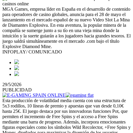
MGA Games, empresa líder en España en el desarrollo de contenido
para operadores de casino globales, anuncia para el 28 de mayo el
lanzamiento en el mercado español de su nuevo Video Slot La Mina
de Diamantes Explosiva. En esta aventura, la popular minera de la
compañía se sumerge junto a su tío en una vieja mina donde la
intuición y la suerte guiarán a los jugadores hacia grandes tesoros. El
juego saldrá simultáneamente en el mercado .com bajo el título
Explosive Diamond Mine.
INFOPLAY/ COMUNICADO
29/5/2026
PUBLICIDAD
Esta producción de volatilidad media cuenta con una estructura de
5x3 rodillos, 10 líneas de premio y apuestas que van desde 0,10€
hasta 25€. El juego destaca por sus innovadoras funciones Pot, que
permiten el incremento de Free Spins y el acceso a Free Spins
mediante una barra de progreso. Además, incorpora emocionantes
figuras especiales como los símbolos Wild Recolector, +Free Spins y
Money, diseñados para maximizar la diversión de los usuarios.