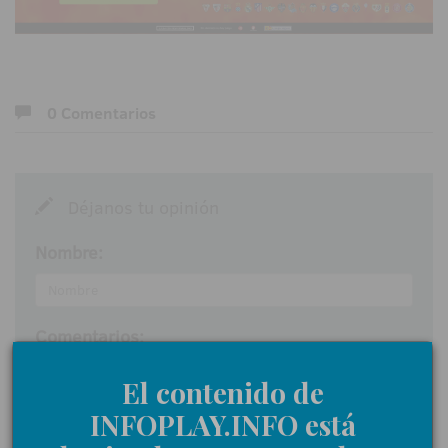
0 Comentarios
Déjanos tu opinión
Nombre:
Comentarios:
El contenido de
INFOPLAY.INFO está
Acepto las
normas de participación