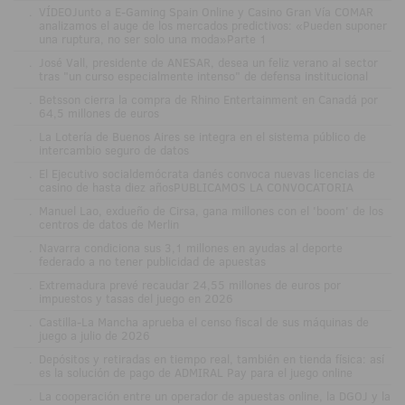
.
VÍDEOJunto a E-Gaming Spain Online y Casino Gran Vía COMAR
analizamos el auge de los mercados predictivos: «Pueden suponer
una ruptura, no ser solo una moda»Parte 1
.
José Vall, presidente de ANESAR, desea un feliz verano al sector
tras "un curso especialmente intenso" de defensa institucional
.
Betsson cierra la compra de Rhino Entertainment en Canadá por
64,5 millones de euros
.
La Lotería de Buenos Aires se integra en el sistema público de
intercambio seguro de datos
.
El Ejecutivo socialdemócrata danés convoca nuevas licencias de
casino de hasta diez añosPUBLICAMOS LA CONVOCATORIA
.
Manuel Lao, exdueño de Cirsa, gana millones con el 'boom' de los
centros de datos de Merlin
.
Navarra condiciona sus 3,1 millones en ayudas al deporte
federado a no tener publicidad de apuestas
.
Extremadura prevé recaudar 24,55 millones de euros por
impuestos y tasas del juego en 2026
.
Castilla-La Mancha aprueba el censo fiscal de sus máquinas de
juego a julio de 2026
.
Depósitos y retiradas en tiempo real, también en tienda física: así
es la solución de pago de ADMIRAL Pay para el juego online
.
La cooperación entre un operador de apuestas online, la DGOJ y la