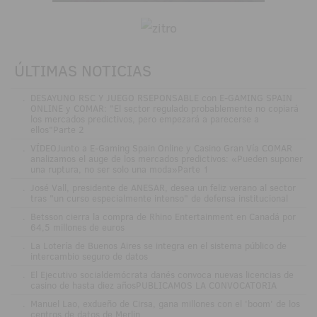
ÚLTIMAS NOTICIAS
.
DESAYUNO RSC Y JUEGO RSEPONSABLE con E-GAMING SPAIN
ONLINE y COMAR: "El sector regulado probablemente no copiará
los mercados predictivos, pero empezará a parecerse a
ellos"Parte 2
.
VÍDEOJunto a E-Gaming Spain Online y Casino Gran Vía COMAR
analizamos el auge de los mercados predictivos: «Pueden suponer
una ruptura, no ser solo una moda»Parte 1
.
José Vall, presidente de ANESAR, desea un feliz verano al sector
tras "un curso especialmente intenso" de defensa institucional
.
Betsson cierra la compra de Rhino Entertainment en Canadá por
64,5 millones de euros
.
La Lotería de Buenos Aires se integra en el sistema público de
intercambio seguro de datos
.
El Ejecutivo socialdemócrata danés convoca nuevas licencias de
casino de hasta diez añosPUBLICAMOS LA CONVOCATORIA
.
Manuel Lao, exdueño de Cirsa, gana millones con el 'boom' de los
centros de datos de Merlin