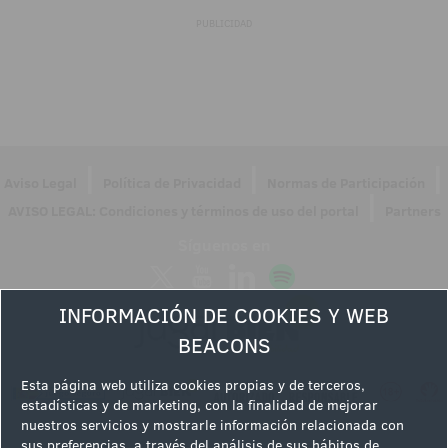
PUBLICIDAD
|
|
|
Aviso Legal
Política de Privacidad
Normas de Participación
|
AVISO LEGAL: Condiciones y términos de uso del portal
Partners
Síguenos en
INFORMACIÓN DE COOKIES Y WEB
BEACONS
Esta página web utiliza cookies propias y de terceros,
estadísticas y de marketing, con la finalidad de mejorar
nuestros servicios y mostrarle información relacionada con
sus preferencias, a través del análisis de sus hábitos de