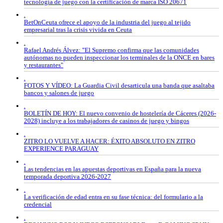
tecnología de juego con la certificación de marca ISO 20671
.
BetOnCeuta ofrece el apoyo de la industria del juego al tejido
empresarial tras la crisis vivida en Ceuta
.
Rafael Andrés Álvez: "El Supremo confirma que las comunidades
autónomas no pueden inspeccionar los terminales de la ONCE en bares
y restaurantes"
.
FOTOS Y VÍDEO: La Guardia Civil desarticula una banda que asaltaba
bancos y salones de juego
.
BOLETÍN DE HOY: El nuevo convenio de hostelería de Cáceres (2026-
2028) incluye a los trabajadores de casinos de juego y bingos
.
ZITRO LO VUELVE A HACER: ÉXITO ABSOLUTO EN ZITRO
EXPERIENCE PARAGUAY
.
Las tendencias en las apuestas deportivas en España para la nueva
temporada deportiva 2026-2027
.
La verificación de edad entra en su fase técnica: del formulario a la
credencial
.