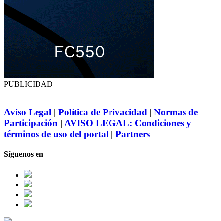
PUBLICIDAD
Aviso Legal
|
Política de Privacidad
|
Normas de
Participación
|
AVISO LEGAL: Condiciones y
términos de uso del portal
|
Partners
Síguenos en