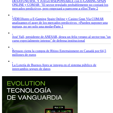
DESAYUNO RSC Y JUEGO RSEPONSABLE con E-GAMING SPAIN
ONLINE y COMAR: "El sector regulado probablemente no copiará los
mercados predictivos, pero empezará a parecerse a ellos"Parte 2
.
VÍDEOJunto a E-Gaming Spain Online y Casino Gran Vía COMAR
analizamos el auge de los mercados predictivos: «Pueden suponer una
ruptura, no ser solo una moda»Parte 1
.
José Vall, presidente de ANESAR, desea un feliz verano al sector tras "un
curso especialmente intenso" de defensa institucional
.
Betsson cierra la compra de Rhino Entertainment en Canadá por 64,5
millones de euros
.
La Lotería de Buenos Aires se integra en el sistema público de
intercambio seguro de datos