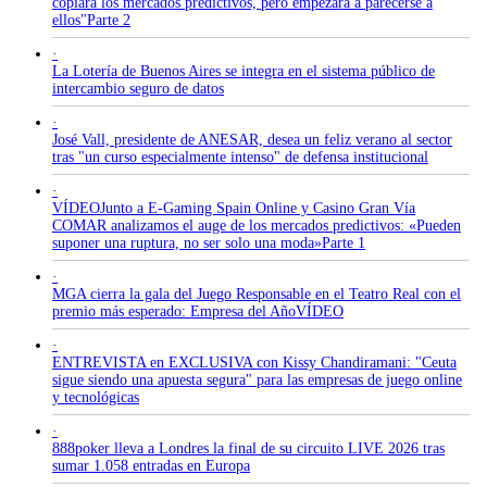
copiará los mercados predictivos, pero empezará a parecerse a
ellos"Parte 2
·
La Lotería de Buenos Aires se integra en el sistema público de
intercambio seguro de datos
·
José Vall, presidente de ANESAR, desea un feliz verano al sector
tras "un curso especialmente intenso" de defensa institucional
·
VÍDEOJunto a E-Gaming Spain Online y Casino Gran Vía
COMAR analizamos el auge de los mercados predictivos: «Pueden
suponer una ruptura, no ser solo una moda»Parte 1
·
MGA cierra la gala del Juego Responsable en el Teatro Real con el
premio más esperado: Empresa del AñoVÍDEO
·
ENTREVISTA en EXCLUSIVA con Kissy Chandiramani: "Ceuta
sigue siendo una apuesta segura" para las empresas de juego online
y tecnológicas
·
888poker lleva a Londres la final de su circuito LIVE 2026 tras
sumar 1.058 entradas en Europa