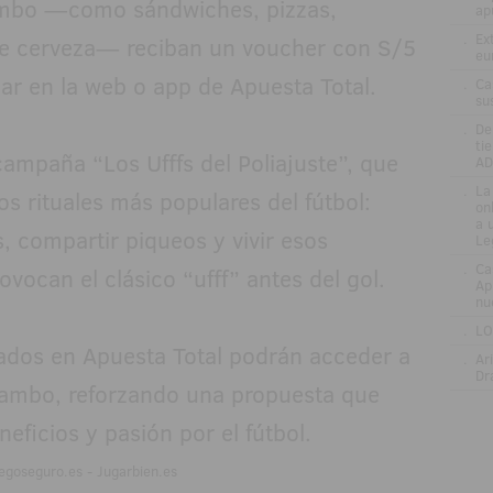
ambo —como sándwiches, pizzas,
ap
.
Ex
de cerveza— reciban un voucher con S/5
eu
izar en la web o app de Apuesta Total.
.
Ca
su
.
De
ti
campaña “Los Ufffs del Poliajuste”, que
AD
.
La
s rituales más populares del fútbol:
on
a 
s, compartir piqueos y vivir esos
Le
.
Ca
ocan el clásico “ufff” antes del gol.
Ap
nu
.
LO
rados en Apuesta Total podrán acceder a
.
Ar
Dr
Tambo, reforzando una propuesta que
eficios y pasión por el fútbol.
egoseguro.es - Jugarbien.es