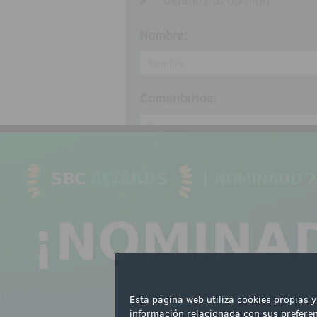
Nombre:
Comentarios:
Acepto las
normas de partic
Enviar
Esta página web utiliza cookies propias y
NOTICIAS RELACIONADAS
información relacionada con sus preferen