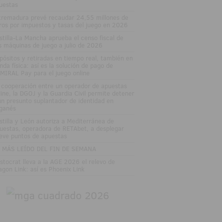
uestas
tremadura prevé recaudar 24,55 millones de
ros por impuestos y tasas del juego en 2026
stilla-La Mancha aprueba el censo fiscal de
s máquinas de juego a julio de 2026
pósitos y retiradas en tiempo real, también en
enda física: así es la solución de pago de
MIRAL Pay para el juego online
 cooperación entre un operador de apuestas
line, la DGOJ y la Guardia Civil permite detener
un presunto suplantador de identidad en
ganés
stilla y León autoriza a Mediterránea de
uestas, operadora de RETAbet, a desplegar
eve puntos de apuestas
 MÁS LEÍDO DEL FIN DE SEMANA
istocrat lleva a la AGE 2026 el relevo de
agon Link: así es Phoenix Link