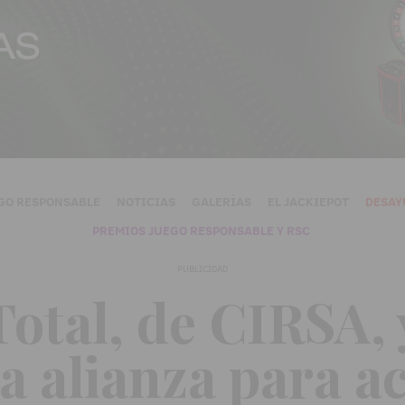
GO RESPONSABLE
NOTICIAS
GALERÍAS
EL JACKIEPOT
DESAY
PREMIOS JUEGO RESPONSABLE Y RSC
PUBLICIDAD
otal, de CIRSA,
 alianza para ac