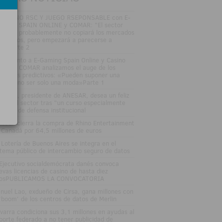
SAYUNO RSC Y JUEGO RSEPONSABLE con E-
MING SPAIN ONLINE y COMAR: "El sector
gulado probablemente no copiará los mercados
edictivos, pero empezará a parecerse a
los"Parte 2
DEOJunto a E-Gaming Spain Online y Casino
an Vía COMAR analizamos el auge de los
rcados predictivos: «Pueden suponer una
ptura, no ser solo una moda»Parte 1
sé Vall, presidente de ANESAR, desea un feliz
rano al sector tras "un curso especialmente
tenso" de defensa institucional
tsson cierra la compra de Rhino Entertainment
 Canadá por 64,5 millones de euros
 Lotería de Buenos Aires se integra en el
stema público de intercambio seguro de datos
 Ejecutivo socialdemócrata danés convoca
evas licencias de casino de hasta diez
osPUBLICAMOS LA CONVOCATORIA
nuel Lao, exdueño de Cirsa, gana millones con
 'boom' de los centros de datos de Merlin
varra condiciona sus 3,1 millones en ayudas al
porte federado a no tener publicidad de