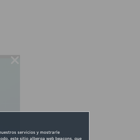
 nuestros servicios y mostrarle
odo, este sitio alberga web beacons, que