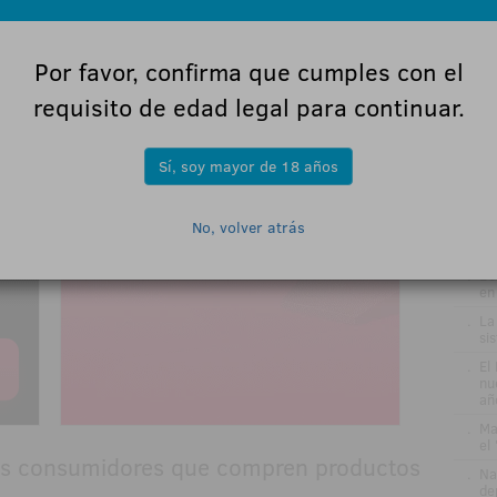
.
DE
GA
Por favor, confirma que cumples con el
re
pr
requisito de edad legal para continuar.
el
.
VÍ
Gr
Sí, soy mayor de 18 años
me
ru
.
Jo
No, volver atrás
ve
in
.
Be
en
.
La
si
.
El
nu
añ
.
Ma
el
 los consumidores que compren productos
.
Na
de