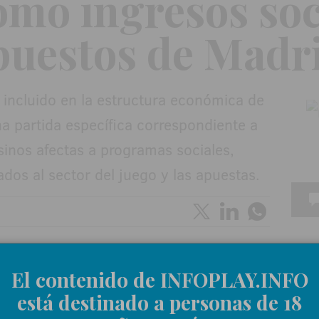
omo ingresos soc
puestos de Madr
ncluido en la estructura económica de
a partida específica correspondiente a
sinos afectas a programas sociales,
ados al sector del juego y las apuestas.
El contenido de INFOPLAY.INFO
PUBLICIDAD
ÚL
está destinado a personas de 18