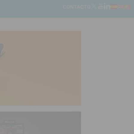
CONTACTO