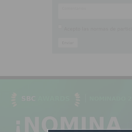
Acepto las
normas de partic
Enviar