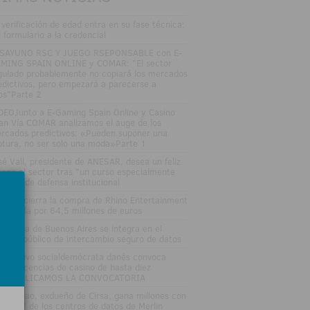
 verificación de edad entra en su fase técnica:
l formulario a la credencial
SAYUNO RSC Y JUEGO RSEPONSABLE con E-
MING SPAIN ONLINE y COMAR: "El sector
gulado probablemente no copiará los mercados
edictivos, pero empezará a parecerse a
los"Parte 2
DEOJunto a E-Gaming Spain Online y Casino
an Vía COMAR analizamos el auge de los
rcados predictivos: «Pueden suponer una
ptura, no ser solo una moda»Parte 1
sé Vall, presidente de ANESAR, desea un feliz
rano al sector tras "un curso especialmente
tenso" de defensa institucional
tsson cierra la compra de Rhino Entertainment
 Canadá por 64,5 millones de euros
 Lotería de Buenos Aires se integra en el
stema público de intercambio seguro de datos
 Ejecutivo socialdemócrata danés convoca
evas licencias de casino de hasta diez
osPUBLICAMOS LA CONVOCATORIA
nuel Lao, exdueño de Cirsa, gana millones con
 'boom' de los centros de datos de Merlin