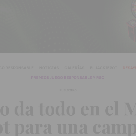
GO RESPONSABLE
NOTICIAS
GALERÍAS
EL JACKIEPOT
DESAY
PREMIOS JUEGO RESPONSABLE Y RSC
PUBLICIDAD
o da todo en el
ot para una cam