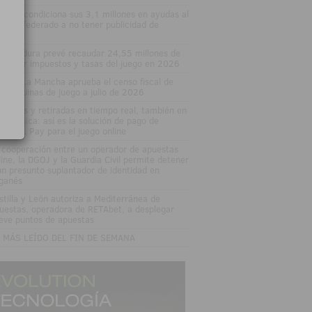
varra condiciona sus 3,1 millones en ayudas al
porte federado a no tener publicidad de
uestas
tremadura prevé recaudar 24,55 millones de
ros por impuestos y tasas del juego en 2026
stilla-La Mancha aprueba el censo fiscal de
s máquinas de juego a julio de 2026
pósitos y retiradas en tiempo real, también en
enda física: así es la solución de pago de
MIRAL Pay para el juego online
 cooperación entre un operador de apuestas
line, la DGOJ y la Guardia Civil permite detener
un presunto suplantador de identidad en
ganés
stilla y León autoriza a Mediterránea de
uestas, operadora de RETAbet, a desplegar
eve puntos de apuestas
 MÁS LEÍDO DEL FIN DE SEMANA