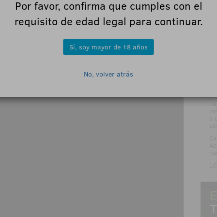
Por favor, confirma que cumples con el
.
Na
de
requisito de edad legal para continuar.
ap
.
Ex
eu
Sí, soy mayor de 18 años
.
Ca
su
No, volver atrás
.
De
ti
AD
.
La
on
a 
Le
.
Ca
Ap
nu
.
LO