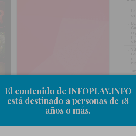
.
La
de
.
DE
GA
re
pr
el
.
VÍ
Gr
me
ru
.
Jo
ve
in
.
Be
El contenido de INFOPLAY.INFO
en
está destinado a personas de 18
.
La
si
años o más.
.
El
nu
añ
.
Ma
el