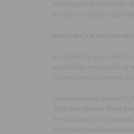
municipales de protección al
fiscalías y entidades especia
Publicidad y protección de
El objetivo de la jornada fue
autoridades encargadas de r
responsables de proteger a 
La coordinadora general de 
de la SPA, Andiara Maria Br
de Fiscalización de Apuestas
principales medidas adoptad