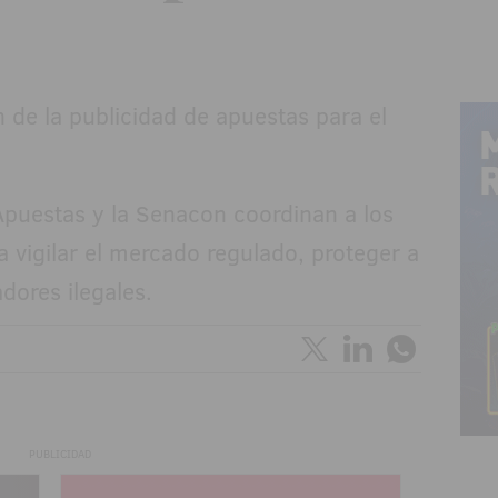
Apuestas y la Senacon coordinan a los
vigilar el mercado regulado, proteger a
dores ilegales.
PUBLICIDAD