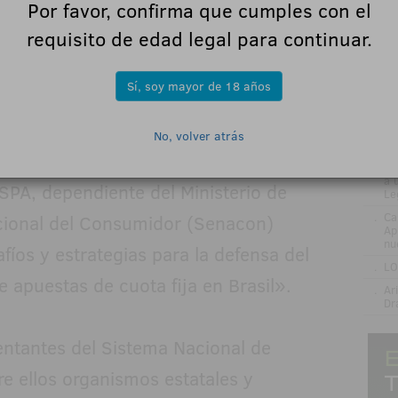
puestas de Brasil (SPA) ha intensificado
Por favor, confirma que cumples con el
ap
, fiscalización y protección de los
.
Ex
requisito de edad legal para continuar.
eu
de la Copa del Mundo, uno de los
.
Ca
su
Sí, soy mayor de 18 años
actividad promocional y volumen de
.
De
ti
AD
No, volver atrás
.
La
on
a 
 SPA, dependiente del Ministerio de
Le
.
Ca
acional del Consumidor (Senacon)
Ap
nu
fíos y estrategias para la defensa del
.
LO
apuestas de cuota fija en Brasil».
.
Ar
Dr
entantes del Sistema Nacional de
e ellos organismos estatales y