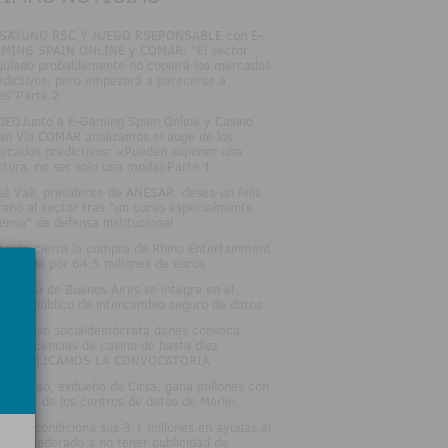
SAYUNO RSC Y JUEGO RSEPONSABLE con E-
MING SPAIN ONLINE y COMAR: "El sector
gulado probablemente no copiará los mercados
edictivos, pero empezará a parecerse a
los"Parte 2
DEOJunto a E-Gaming Spain Online y Casino
an Vía COMAR analizamos el auge de los
rcados predictivos: «Pueden suponer una
ptura, no ser solo una moda»Parte 1
sé Vall, presidente de ANESAR, desea un feliz
rano al sector tras "un curso especialmente
tenso" de defensa institucional
tsson cierra la compra de Rhino Entertainment
 Canadá por 64,5 millones de euros
 Lotería de Buenos Aires se integra en el
stema público de intercambio seguro de datos
 Ejecutivo socialdemócrata danés convoca
evas licencias de casino de hasta diez
osPUBLICAMOS LA CONVOCATORIA
nuel Lao, exdueño de Cirsa, gana millones con
 'boom' de los centros de datos de Merlin
varra condiciona sus 3,1 millones en ayudas al
porte federado a no tener publicidad de