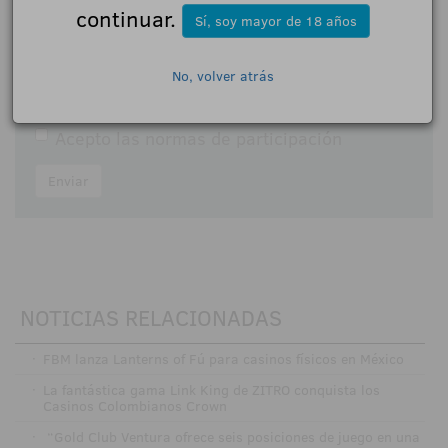
continuar.
Sí, soy mayor de 18 años
Comentarios:
No, volver atrás
Acepto las
normas de participación
Enviar
NOTICIAS RELACIONADAS
·
FBM lanza Lanterns of Fú para casinos físicos en México
·
La fantástica gama Link King de ZITRO conquista los
Casinos Colombianos Crown
·
“Gold Club Ventura ofrece seis posiciones de juego en una