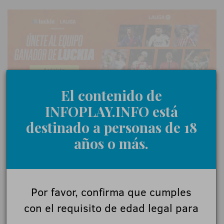
El contenido de
INFOPLAY.INFO está
destinado a personas de 18
0 Comentarios
años o más.
Déjanos tu opinión
Por favor, confirma que cumples
Nombre:
con el requisito de edad legal para