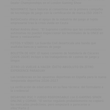
Dealer Championships en el London Gaming Show
.
NOVOMATIC hace historia al convertirse en la primera compañía
de tecnología de juego con la certificación de marca ISO 20671
.
BetOnCeuta ofrece el apoyo de la industria del juego al tejido
empresarial tras la crisis vivida en Ceuta
.
Rafael Andrés Álvez: "El Supremo confirma que las comunidades
autónomas no pueden inspeccionar los terminales de la ONCE en
bares y restaurantes"
.
FOTOS Y VÍDEO: La Guardia Civil desarticula una banda que
asaltaba bancos y salones de juego
.
BOLETÍN DE HOY: El nuevo convenio de hostelería de Cáceres
(2026-2028) incluye a los trabajadores de casinos de juego y
bingos
.
ZITRO LO VUELVE A HACER: ÉXITO ABSOLUTO EN ZITRO
EXPERIENCE PARAGUAY
.
Las tendencias en las apuestas deportivas en España para la nueva
temporada deportiva 2026-2027
.
La verificación de edad entra en su fase técnica: del formulario a
la credencial
.
DESAYUNO RSC Y JUEGO RSEPONSABLE con E-GAMING SPAIN
ONLINE y COMAR: "El sector regulado probablemente no copiará
los mercados predictivos, pero empezará a parecerse a
ellos"Parte 2