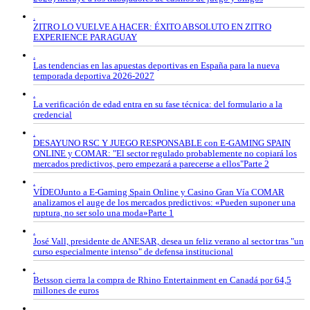
.
ZITRO LO VUELVE A HACER: ÉXITO ABSOLUTO EN ZITRO
EXPERIENCE PARAGUAY
.
Las tendencias en las apuestas deportivas en España para la nueva
temporada deportiva 2026-2027
.
La verificación de edad entra en su fase técnica: del formulario a la
credencial
.
DESAYUNO RSC Y JUEGO RESPONSABLE con E-GAMING SPAIN
ONLINE y COMAR: "El sector regulado probablemente no copiará los
mercados predictivos, pero empezará a parecerse a ellos"Parte 2
.
VÍDEOJunto a E-Gaming Spain Online y Casino Gran Vía COMAR
analizamos el auge de los mercados predictivos: «Pueden suponer una
ruptura, no ser solo una moda»Parte 1
.
José Vall, presidente de ANESAR, desea un feliz verano al sector tras "un
curso especialmente intenso" de defensa institucional
.
Betsson cierra la compra de Rhino Entertainment en Canadá por 64,5
millones de euros
.