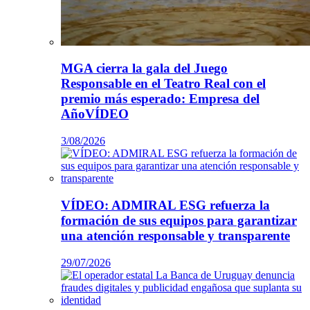
MGA cierra la gala del Juego
Responsable en el Teatro Real con el
premio más esperado: Empresa del
AñoVÍDEO
3/08/2026
VÍDEO: ADMIRAL ESG refuerza la
formación de sus equipos para garantizar
una atención responsable y transparente
29/07/2026