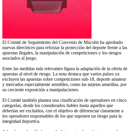
El Comité de Seguimiento del Convenio de Macolin ha aprobado
nuevas directrices para reforzar la protección del deporte frente a las
apuestas ilegales, la manipulación de competiciones y los riesgos
asociados al juego.
Entre las medidas más relevantes figura la adaptación de la oferta de
apuestas al nivel de riesgo. La nota destaca que varios países ya
excluyen las apuestas sobre competiciones sub-18, deporte amateur
y mercados especialmente sensibles, como las tarjetas amarillas, por
su creciente exposición a manipulaciones.
El Comité también plantea una clasificación de operadores en cinco
categorías, desde los considerados fiables hasta aquellos que
deberían ser excluidos, con el objetivo de diferenciar claramente a
los operadores responsables de los que suponen un riesgo para la
integridad deportiva.