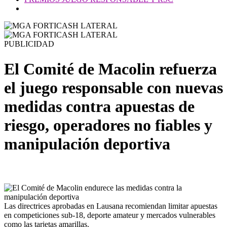
PUBLICIDAD
El Comité de Macolin refuerza
el juego responsable con nuevas
medidas contra apuestas de
riesgo, operadores no fiables y
manipulación deportiva
Las directrices aprobadas en Lausana recomiendan limitar apuestas
en competiciones sub-18, deporte amateur y mercados vulnerables
como las tarjetas amarillas.