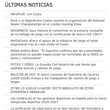
ÚLTIMAS NOTICIAS
.
INFOPLAY, con Ceuta
.
Rank y el Hippodrome Casino asumen la organización del National
Dealer Championships en el London Gaming Show
.
NOVOMATIC hace historia al convertirse en la primera compañía
de tecnología de juego con la certificación de marca ISO 20671
.
BetOnCeuta ofrece el apoyo de la industria del juego al tejido
empresarial tras la crisis vivida en Ceuta
.
Rafael Andrés Álvez: "El Supremo confirma que las comunidades
autónomas no pueden inspeccionar los terminales de la ONCE en
bares y restaurantes"
.
FOTOS Y VÍDEO: La Guardia Civil desarticula una banda que
asaltaba bancos y salones de juego
.
BOLETÍN DE HOY: El nuevo convenio de hostelería de Cáceres
(2026-2028) incluye a los trabajadores de casinos de juego y
bingos
.
ZITRO LO VUELVE A HACER: ÉXITO ABSOLUTO EN ZITRO
EXPERIENCE PARAGUAY
.
Las tendencias en las apuestas deportivas en España para la nueva
temporada deportiva 2026-2027
.
La verificación de edad entra en su fase técnica: del formulario a