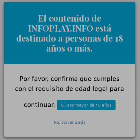
Con la concesión de este galardón, la industria
rinde homenaje a una compañía que demuestra
El contenido de
que la fidelidad técnica, la rentabilidad y la
INFOPLAY.INFO está
sostenibilidad económica son perfectamente
destinado a personas de 18
compatibles con una conducta corporativa íntegra,
años o más.
solidaria y plenamente comprometida con el futuro
del juego responsable.
18+ | Juegoseguro.es - Jugarbien.es
Por favor, confirma que cumples
con el requisito de edad legal para
continuar.
Sí, soy mayor de 18 años
No, volver atrás