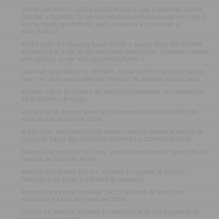
.
DESAYUNO RSC Y JUEGO RSEPONSABLE con E-GAMING SPAIN
ONLINE y COMAR: "El sector regulado probablemente no copiará
los mercados predictivos, pero empezará a parecerse a
ellos"Parte 2
.
VÍDEOJunto a E-Gaming Spain Online y Casino Gran Vía COMAR
analizamos el auge de los mercados predictivos: «Pueden suponer
una ruptura, no ser solo una moda»Parte 1
.
José Vall, presidente de ANESAR, desea un feliz verano al sector
tras "un curso especialmente intenso" de defensa institucional
.
Betsson cierra la compra de Rhino Entertainment en Canadá por
64,5 millones de euros
.
La Lotería de Buenos Aires se integra en el sistema público de
intercambio seguro de datos
.
El Ejecutivo socialdemócrata danés convoca nuevas licencias de
casino de hasta diez añosPUBLICAMOS LA CONVOCATORIA
.
Manuel Lao, exdueño de Cirsa, gana millones con el 'boom' de los
centros de datos de Merlin
.
Navarra condiciona sus 3,1 millones en ayudas al deporte
federado a no tener publicidad de apuestas
.
Extremadura prevé recaudar 24,55 millones de euros por
impuestos y tasas del juego en 2026
.
Castilla-La Mancha aprueba el censo fiscal de sus máquinas de
juego a julio de 2026