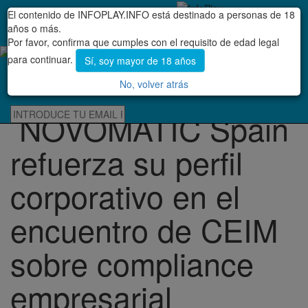
El contenido de INFOPLAY.INFO está destinado a personas de 18
BUSCAR
NEWSLETTER
Menú
CONTACTO
años o más.
Por favor, confirma que cumples con el requisito de edad legal
para continuar.
Sí, soy mayor de 18 años
PUBLICIDAD
No, volver atrás
NOVOMATIC Spain
refuerza su perfil
corporativo en el
encuentro de CEIM
sobre compliance
empresarial