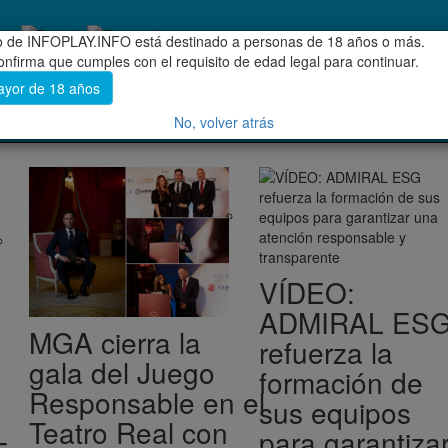
do de INFOPLAY.INFO está destinado a personas de 18 años o más.
confirma que cumples con el requisito de edad legal para continuar.
ayor de 18 años
ENTREVISTAS EXCLUSIVAS
No, volver atrás
VÍDEO:
ADMIRAL ES
MGA cierra la
refuerza la
gala del Juego
formación de
Responsable en el
sus equipos
Teatro Real con
para garantiza