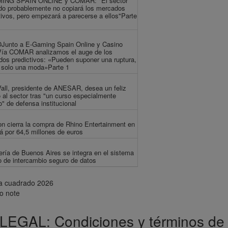
ING SPAIN ONLINE y COMAR: "El sector
do probablemente no copiará los mercados
tivos, pero empezará a parecerse a ellos"Parte
Junto a E-Gaming Spain Online y Casino
Vía COMAR analizamos el auge de los
os predictivos: «Pueden suponer una ruptura,
 solo una moda»Parte 1
all, presidente de ANESAR, desea un feliz
 al sector tras "un curso especialmente
o" de defensa institucional
n cierra la compra de Rhino Entertainment en
 por 64,5 millones de euros
ería de Buenos Aires se integra en el sistema
o de intercambio seguro de datos
lo note
LEGAL: Condiciones y términos de