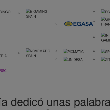
 RSC
ía dedicó unas palabr