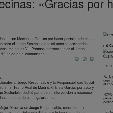
ecinas: «Gracias por h
ma para el Juego Sostenible dedicó unas seleccionadas
0 C
discurso en los VIII Premios Internacionales al Juego
difundido en el comunicado.
ÚLTI
.
INFOP
.
Rank 
organi
acionales al Juego Responsable y la Responsabilidad Social
el Lo
io en el Teatro Real de Madrid, Cristina García, portavoz y
.
go Sostenible, dedicó parte de su intervención a reconocer
NOVOMA
nas al frente de estos galardones.
primer
certif
a Mejor Directiva en Juego Responsable, concedido ex
.
BetOnC
alabras especialmente dirigidas a la impulsora de los