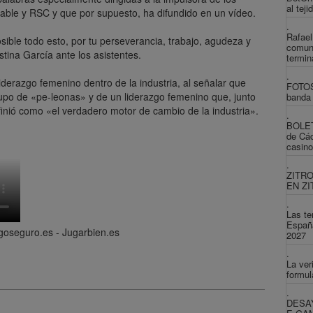
al tej
able y RSC y que por supuesto, ha difundido en un vídeo.
.
Rafael
ible todo esto, por tu perseverancia, trabajo, agudeza y
comun
istina García ante los asistentes.
termin
.
iderazgo femenino dentro de la industria, al señalar que
FOTOS 
upo de «pe-leonas» y de un liderazgo femenino que, junto
banda 
efinió como «el verdadero motor de cambio de la industria».
.
BOLET
de Các
casino
.
ZITR
EN Z
.
Las te
España
goseguro.es - Jugarbien.es
2027
.
La ver
formul
.
DESA