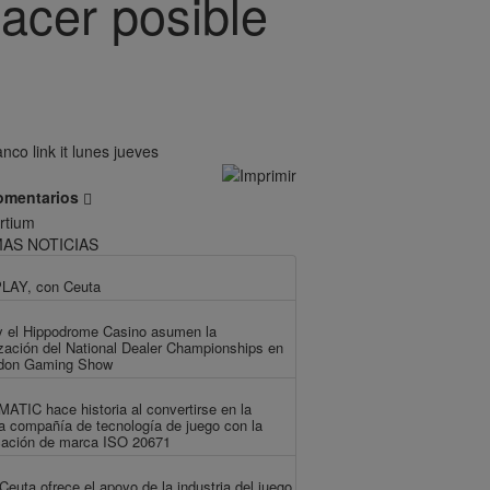
acer posible
omentarios
MAS NOTICIAS
LAY, con Ceuta
y el Hippodrome Casino asumen la
zación del National Dealer Championships en
ndon Gaming Show
TIC hace historia al convertirse en la
a compañía de tecnología de juego con la
icación de marca ISO 20671
euta ofrece el apoyo de la industria del juego