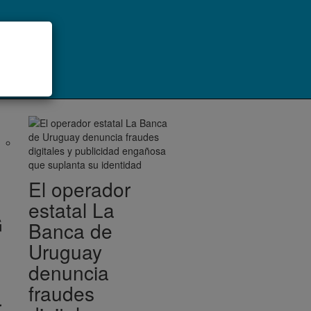
El operador
estatal La
G
Banca de
Uruguay
denuncia
fraudes
r