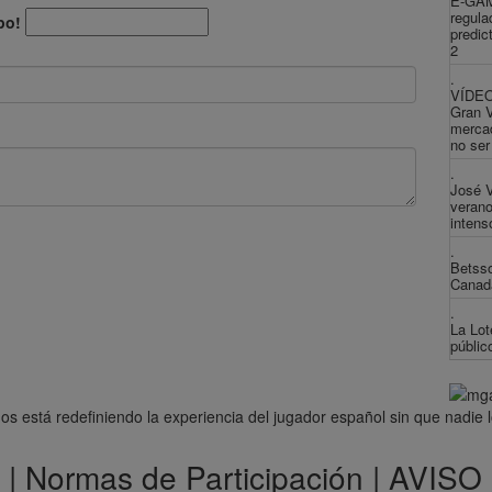
E-GAM
regula
po!
predic
2
.
VÍDEO
Gran 
mercad
no ser
.
José V
verano
intens
.
Betsso
Canadá
.
La Lot
públic
gos está redefiniendo la experiencia del jugador español sin que nadie 
|
Normas de Participación
|
AVISO 