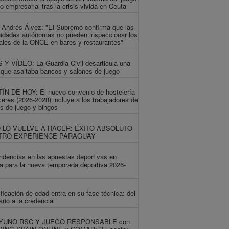
ido empresarial tras la crisis vivida en Ceuta
 Andrés Álvez: "El Supremo confirma que las
idades autónomas no pueden inspeccionar los
ales de la ONCE en bares y restaurantes"
Y VÍDEO: La Guardia Civil desarticula una
que asaltaba bancos y salones de juego
ÍN DE HOY: El nuevo convenio de hostelería
eres (2026-2028) incluye a los trabajadores de
s de juego y bingos
O LO VUELVE A HACER: ÉXITO ABSOLUTO
ITRO EXPERIENCE PARAGUAY
ndencias en las apuestas deportivas en
 para la nueva temporada deportiva 2026-
ificación de edad entra en su fase técnica: del
ario a la credencial
YUNO RSC Y JUEGO RESPONSABLE con