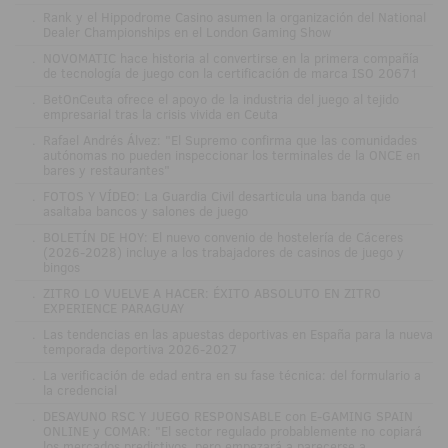
.
Rank y el Hippodrome Casino asumen la organización del National
Dealer Championships en el London Gaming Show
.
NOVOMATIC hace historia al convertirse en la primera compañía
de tecnología de juego con la certificación de marca ISO 20671
.
BetOnCeuta ofrece el apoyo de la industria del juego al tejido
empresarial tras la crisis vivida en Ceuta
.
Rafael Andrés Álvez: "El Supremo confirma que las comunidades
autónomas no pueden inspeccionar los terminales de la ONCE en
bares y restaurantes"
.
FOTOS Y VÍDEO: La Guardia Civil desarticula una banda que
asaltaba bancos y salones de juego
.
BOLETÍN DE HOY: El nuevo convenio de hostelería de Cáceres
(2026-2028) incluye a los trabajadores de casinos de juego y
bingos
.
ZITRO LO VUELVE A HACER: ÉXITO ABSOLUTO EN ZITRO
EXPERIENCE PARAGUAY
.
Las tendencias en las apuestas deportivas en España para la nueva
temporada deportiva 2026-2027
.
La verificación de edad entra en su fase técnica: del formulario a
la credencial
.
DESAYUNO RSC Y JUEGO RESPONSABLE con E-GAMING SPAIN
ONLINE y COMAR: "El sector regulado probablemente no copiará
los mercados predictivos, pero empezará a parecerse a