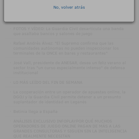
No, volver atrás
NOTICIAS RELACIONADAS
·
FOTOS Y VÍDEO: La Guardia Civil desarticula una banda
que asaltaba bancos y salones de juego
·
Rafael Andrés Álvez: "El Supremo confirma que las
comunidades autónomas no pueden inspeccionar los
terminales de la ONCE en bares y restaurantes"
·
José Vall, presidente de ANESAR, desea un feliz verano al
sector tras "un curso especialmente intenso" de defensa
institucional
·
LO MÁS LEÍDO DEL FIN DE SEMANA
·
La cooperación entre un operador de apuestas online, la
DGOJ y la Guardia Civil permite detener a un presunto
suplantador de identidad en Leganés
·
Betinia llega a España
·
ANÁLISIS EXCLUSIVO INFOPLAYPOR QUÉ MUCHOS
OPERADORES DE JUEGO ONLINE PAGAN DE MÁS A LAS
GRANDES CONSULTORAS Y SIGUEN SIN LA INTELIGENCIA
QUE REALMENTE NECESITAN