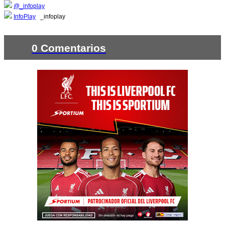
@_infoplay
InfoPlay
_infoplay
0 Comentarios