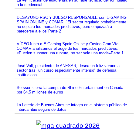
La verificación de edad entra en su fase técnica: del formulario
a la credencial
.
DESAYUNO RSC Y JUEGO RESPONSABLE con E-GAMING
SPAIN ONLINE y COMAR: "El sector regulado probablemente
no copiará los mercados predictivos, pero empezará a
parecerse a ellos"Parte 2
.
VÍDEOJunto a E-Gaming Spain Online y Casino Gran Vía
COMAR analizamos el auge de los mercados predictivos:
«Pueden suponer una ruptura, no ser solo una moda»Parte 1
.
José Vall, presidente de ANESAR, desea un feliz verano al
sector tras "un curso especialmente intenso" de defensa
institucional
.
Betsson cierra la compra de Rhino Entertainment en Canadá
por 64,5 millones de euros
.
La Lotería de Buenos Aires se integra en el sistema público de
intercambio seguro de datos