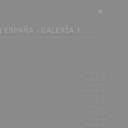
 ESPAÑA - GALERÍA 1
23-05-2019
23-05-2019
23-05-2019
23-05-2019
23-05-2019
23-05-2019
23-05-2019
23-05-2019
23-05-2019
23-05-2019