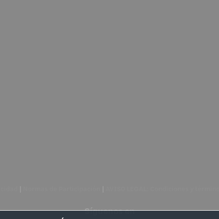
acidad
|
Normas de Participación
|
AVISO LEGAL: Condiciones y términos
Síguenos en