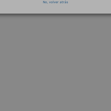
No, volver atrás