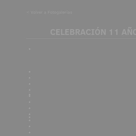
< Volver a Fotogalerías
CELEBRACIÓN 11 AÑO