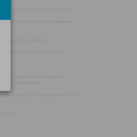
ver con el motivo de la conversación.
do que no se permitirán los
ataques
 de participar en ella.
e posible y evita las mayúsculas.
sí, los espacios de participación
estra línea editorial.
ho de suprimir, por cualquier razón y sin
lay.info