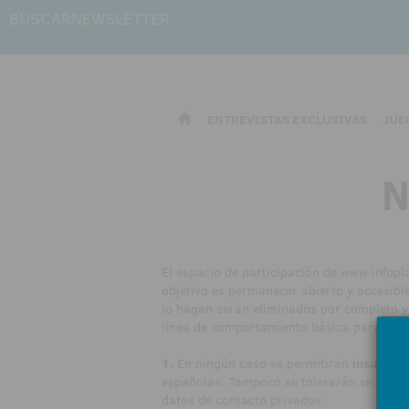
BUSCAR
NEWSLETTER
ENTREVISTAS EXCLUSIVAS
JUE
N
El espacio de participación de
www.infopla
objetivo es permanecer abierto y accesib
lo hagan serán eliminados por completo y 
línea de comportamiento básica para nues
1.
En ningún caso se permitirán
insultos,
españolas. Tampoco se tolerarán,en ningún 
datos de contacto privados.