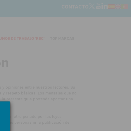
CONTACTO
UNOS DE TRABAJO 'RSC'
TOP MARCAS
ón
 y opiniones entre nuestros lectores. Su
a y respeto básicas. Los mensajes que no
 la presente guía pretende aportar una
i ningún otro penado por las leyes
erceras personas ni la publicación de