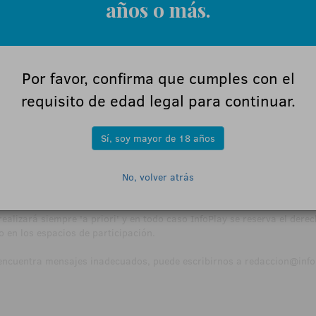
años o más.
contengan
'spam'
ni aquellos con enlaces a sitios que nada tengan que 
s para un intercambio de opiniones moderado y con sentido, de mo
os con la conversación.
Por favor, confirma que cumples con el
entarios repetidos, recomendamos leer primero una conversación antes
requisito de edad legal para continuar.
et: especialmente procura ajustarte al asunto tratado, sé lo más brev
Sí, soy mayor de 18 años
 que dices en la Red igual que en cualquier otro lugar.
enido de las opiniones publicadas por los internautas en sus foros. A
No, volver atrás
ica y no privada, y los mensajes de los lectores no corresponden a nu
realizará siempre 'a priori' y en todo caso InfoPlay se reserva el derec
o en los espacios de participación.
 encuentra mensajes inadecuados, puede escribirnos a
redaccion@infop