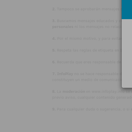
2.
Tampoco se aprobarán mensajes que 
3.
Buscamos mensajes educados y comedido
personales
ni los mensajes no relacionad
4.
Por el mismo motivo, y para evitar com
5.
Respeta las reglas de etiqueta en Intern
6.
Recuerda que eres responsable de todo lo
7.
InfoPlay
no se hace responsable del cont
constituyen un medio de comunicación públ
8.
La
moderación
en
www.infoplay.info
se 
previo aviso, cualquier contenido generad
9.
Para cualquier duda o sugerencia, o si